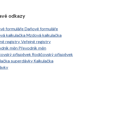
avé odkazy
Daňové formuláře
Mzdová kalkulačka
Veřejné registry
Převodník měn
Rodičovský příspěvek
Kalkulačka
ávky