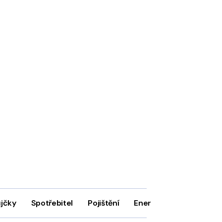
ůjčky
Spotřebitel
Pojištění
Energie
Firmy
In