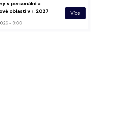
y v personální a
vé oblasti v r. 2027
Více
 2026
9:00