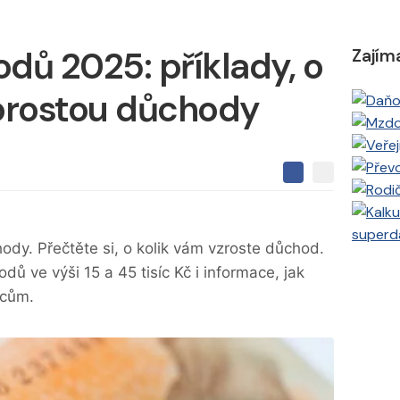
dů 2025: příklady, o
Zajím
porostou důchody
S
S
S
d
d
d
í
í
í
l
l
superd
e
e
l
ody. Přečtěte si, o kolik vám vzroste důchod.
j
j
t
e
t
dů ve výši 15 a 45 tisíc Kč i informace, jak
e
e
t
n
dcům.
n
a
a
F
s
a
í
c
t
e
i
b
X
o
o