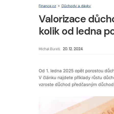
Finance.cz
»
Důchody a dávky
Valorizace důcho
kolik od ledna 
Michal Bureš
20. 12. 2024
Od 1. ledna 2025 opět porostou důch
V článku najdete příklady růstu důcho
vzroste důchod předčasným důcho