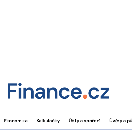
Ekonomika
Kalkulačky
Účty a spoření
Úvěry a p