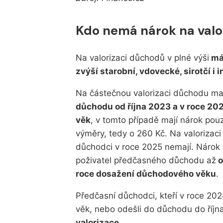
Kdo nemá nárok na valor
Na valorizaci důchodů v plné výši
má 
zvýší starobní, vdovecké, sirotčí i 
Na částečnou valorizaci důchodu mají
důchodu od října 2023 a v roce 20
věk
, v tomto případě mají nárok pou
výměry, tedy o 260 Kč. Na valorizaci
důchodci v roce 2025 nemají. Nárok 
poživatel předčasného důchodu až
o
roce dosažení důchodového věku
.
Předčasní důchodci, kteří v roce 202
věk, nebo odešli do důchodu do říjn
valorizace
.