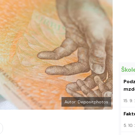
k
u
Škol
Podz
mzdo
15. 9
Autor: Depositphotos
Fakt
5. 10