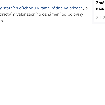
Změn
 státních důchodů v rámci řádné valorizace
, o
mzdo
nictvím valorizačního oznámení od poloviny
2. 11.
25.