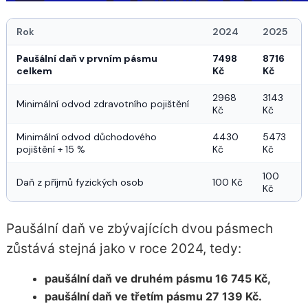
Rok
2024
2025
Paušální daň v prvním pásmu
7498 
8716 
celkem
Kč
Kč
2968 
3143 
Minimální odvod zdravotního pojištění
Kč
Kč
Minimální odvod důchodového
4430 
5473 
pojištění + 15 %
Kč
Kč
100 
Daň z příjmů fyzických osob
100 Kč
Kč
Paušální daň ve zbývajících dvou pásmech
zůstává stejná jako v roce 2024, tedy:
paušální daň ve druhém pásmu 16 745 Kč,
paušální daň ve třetím pásmu 27 139 Kč.