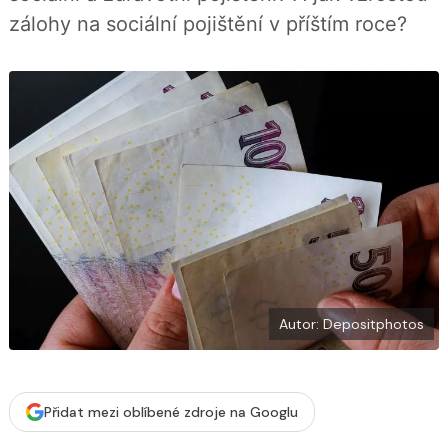
í
c
t
zálohy na sociální pojištění v příštím roce?
e
i
b
X
o
o
k
u
Autor: Depositphotos
Přidat mezi oblíbené zdroje na Googlu