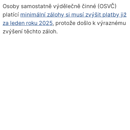
Osoby samostatně výdělečně činné (OSVČ)
platící
minimální zálohy si musí zvýšit platby již
za leden roku 2025
, protože došlo k výraznému
zvýšení těchto záloh.