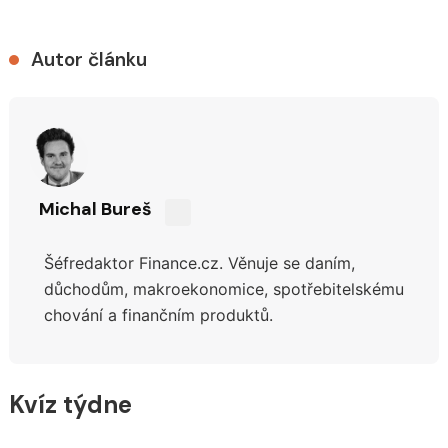
Autor článku
Michal Bureš
Sdílejte
na
Šéfredaktor Finance.cz. Věnuje se daním,
síti
X
důchodům,
makroekonomice, spotřebitelskému
chování a finančním produktů.
Kvíz týdne