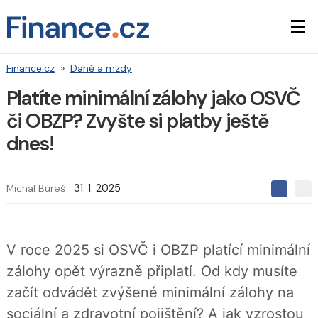
Finance.cz
»
Daně a mzdy
Platíte minimální zálohy jako OSVČ
či OBZP? Zvyšte si platby ještě
dnes!
Michal Bureš
31. 1. 2025
S
S
S
d
d
d
í
í
í
l
l
e
e
l
V roce 2025 si OSVČ i OBZP platící minimální
j
j
t
e
t
zálohy opět výrazně připlatí. Od kdy musíte
e
e
t
n
n
začít odvádět zvýšené minimální zálohy na
a
a
F
s
sociální a zdravotní pojištění? A jak vzrostou
a