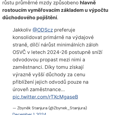
růstu průměrné mzdy způsobeno
hlavně
rostoucím vyměřovacím základem u výpočtu
důchodového pojištění
.
Jakkoliv
@ODScz
preferuje
konsolidovat primárně na výdajové
straně, dílčí nárůst minimálních záloh
OSVČ v letech 2024-26 postupně sníží
odvodovou propast mezi nimi a
zaměstnanci. Díky tomu získají
výrazně vyšší důchody za cenu
přiblížení jejich odvodů pouze na
úroveň zaměstnance…
pic.twitter.com/rTXcMgaseB
— Zbyněk Stanjura (@Zbynek_Stanjura)
December 1, 2024