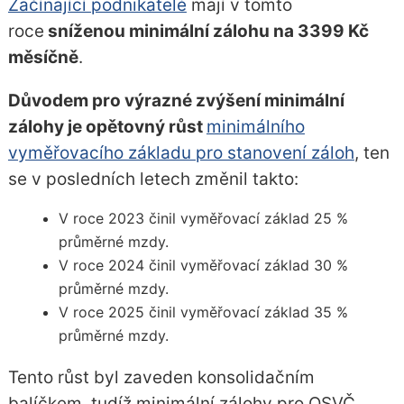
Začínající podnikatelé
mají v tomto
roce
sníženou minimální zálohu na 3399 Kč
měsíčně
.
Důvodem pro výrazné zvýšení minimální
zálohy je opětovný růst
minimálního
vyměřovacího základu pro stanovení záloh
, ten
se v posledních letech změnil takto:
V roce 2023 činil vyměřovací základ 25 %
průměrné mzdy.
V roce 2024 činil vyměřovací základ 30 %
průměrné mzdy.
V roce 2025 činil vyměřovací základ 35 %
průměrné mzdy.
Tento růst byl zaveden konsolidačním
balíčkem, tudíž minimální zálohy pro OSVČ