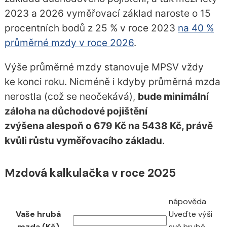
2023 a 2026 vyměřovací základ naroste o 15
procentních bodů z 25 % v roce 2023
na 40 %
průměrné mzdy v roce 2026
.
Výše průměrné mzdy stanovuje MPSV vždy
ke konci roku. Nicméně i kdyby průměrná mzda
nerostla (což se neočekává),
bude minimální
záloha na důchodové pojištění
zvýšena alespoň o 679 Kč na 5438 Kč, právě
kvůli růstu vyměřovacího základu
.
Mzdová kalkulačka v roce 2025
nápověda
Vaše hrubá
Uveďte výši
mzda (Kč)
své hrubé