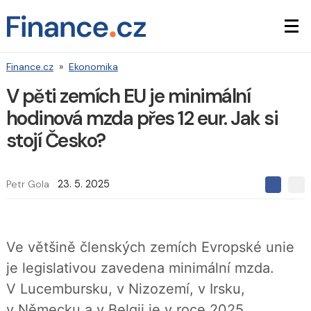
Finance.cz
»
Ekonomika
V pěti zemích EU je minimální
hodinová mzda přes 12 eur. Jak si
stojí Česko?
Petr Gola
23. 5. 2025
S
S
S
d
d
d
í
í
í
l
l
e
e
l
Ve většině členských zemích Evropské unie
j
j
t
e
t
je legislativou zavedena minimální mzda.
e
e
t
n
n
V Lucembursku, v Nizozemí, v Irsku,
a
a
F
s
v Německu a v Belgii je v roce 2025
a