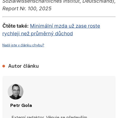
Sozialwissenschaftliches Institut, Deutschland),
Report Nr. 100, 2025
Čtěte také:
Minimální mzda už zase roste
rychleji než průměrný důchod
Našli jste v článku chybu?
Autor článku
Petr Gola
Externí redaktor. Věnuje se především