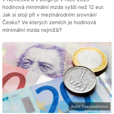
í
c
t
hodinová minimální mzda vyšší než 12 eur.
e
i
b
X
Jak si stojí při v mezinárodním srovnání
o
o
Česko? Ve kterých zemích je hodinová
k
u
minimální mzda nejnižší?
Autor: Depositphotos