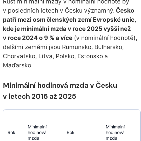
Růst minimální mzdy v nominální hodnotě byl
v posledních letech v Česku významný.
Česko
patří mezi osm členských zemí Evropské unie,
kde je minimální mzda v roce 2025 vyšší než
v roce 2024 o 9 % a více
(v nominální hodnotě),
dalšími zeměmi jsou Rumunsko, Bulharsko,
Chorvatsko, Litva, Polsko, Estonsko a
Maďarsko.
Minimální hodinová mzda v Česku
v letech 2016 až 2025
Minimální 
Minimální 
Rok
hodinová 
Rok
hodinová 
mzda
mzda