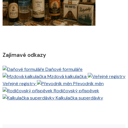
Zajímavé odkazy
Daňové formuláře
Mzdová kalkulačka
Veřejné registry
Převodník měn
Rodičovský příspěvek
Kalkulačka superdávky