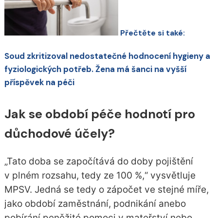
Přečtěte si také:
Soud zkritizoval nedostatečné hodnocení hygieny a
fyziologických potřeb. Žena má šanci na vyšší
příspěvek na péči
Jak se období péče hodnotí pro
důchodové účely?
„Tato doba se započítává do doby pojištění
v plném rozsahu, tedy ze 100 %,“ vysvětluje
MPSV. Jedná se tedy o zápočet ve stejné míře,
jako období zaměstnání, podnikání anebo
pobírání peněžité pomoci v mateřství nebo