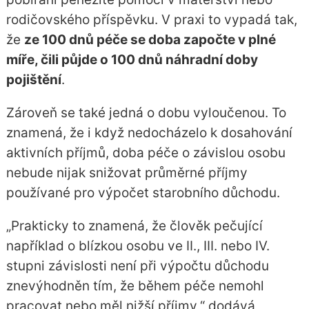
rodičovského příspěvku. V praxi to vypadá tak,
že
ze 100 dnů péče se doba započte v plné
míře, čili půjde o 100 dnů náhradní doby
pojištění
.
Zároveň se také jedná o dobu vyloučenou. To
znamená, že i když nedocházelo k dosahování
aktivních příjmů, doba péče o závislou osobu
nebude nijak snižovat průměrné příjmy
používané pro výpočet starobního důchodu.
„Prakticky to znamená, že člověk pečující
například o blízkou osobu ve II., III. nebo IV.
stupni závislosti není při výpočtu důchodu
znevýhodněn tím, že během péče nemohl
pracovat nebo měl nižší příjmy,“ dodává