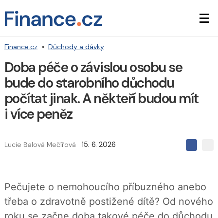
Finance.cz
»
Důchody a dávky
Doba péče o závislou osobu se
bude do starobního důchodu
počítat jinak. A někteří budou mít
i více peněz
Lucie Balová Mečířová
15. 6. 2026
S
S
S
d
d
d
í
í
í
l
l
e
e
l
Pečujete o nemohoucího příbuzného anebo
j
j
t
e
t
třeba o zdravotně postižené dítě? Od nového
e
e
t
n
n
roku se začne doba takové péče do důchodu
a