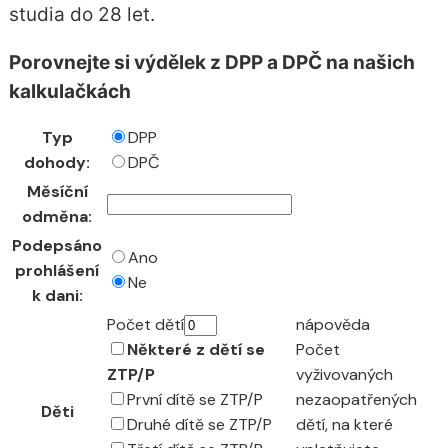
studia do 28 let.
Porovnejte si výdělek z DPP a DPČ na našich
kalkulačkách
Typ
DPP
dohody:
DPČ
Měsíční
odměna:
Podepsáno
Ano
prohlášení
Ne
k dani:
Počet dětí
nápověda
Některé z dětí se
Počet
ZTP/P
vyživovaných
První dítě se ZTP/P
nezaopatřených
Děti
Druhé dítě se ZTP/P
dětí, na které