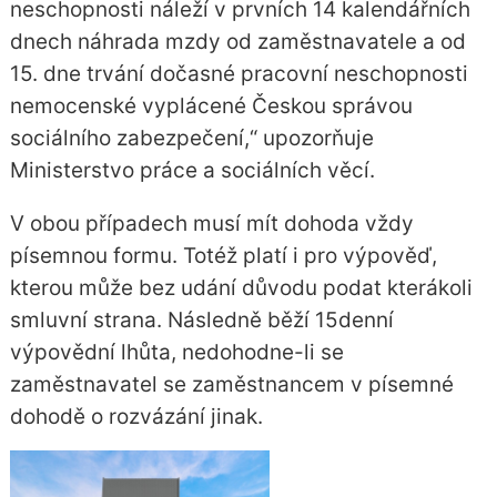
neschopnosti náleží
v prvních 14 kalendářních
dnech náhrada mzdy od zaměstnavatele a
od
15. dne trvání dočasné pracovní neschopnosti
nemocenské vyplácené Českou správou
sociálního zabezpečení,“ upozorňuje
Ministerstvo práce a sociálních věcí.
V obou případech musí mít dohoda vždy
písemnou formu. Totéž platí i pro výpověď,
kterou může bez udání důvodu podat kterákoli
smluvní strana. Následně běží 15denní
výpovědní lhůta, nedohodne-li se
zaměstnavatel se zaměstnancem v písemné
dohodě o rozvázání jinak.