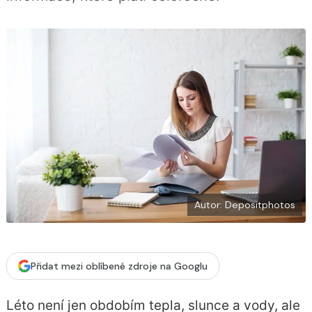
í
c
t
e
i
b
X
o
o
k
u
Autor: Depositphotos
Přidat mezi oblíbené zdroje na Googlu
Léto není jen obdobím tepla, slunce a vody, ale