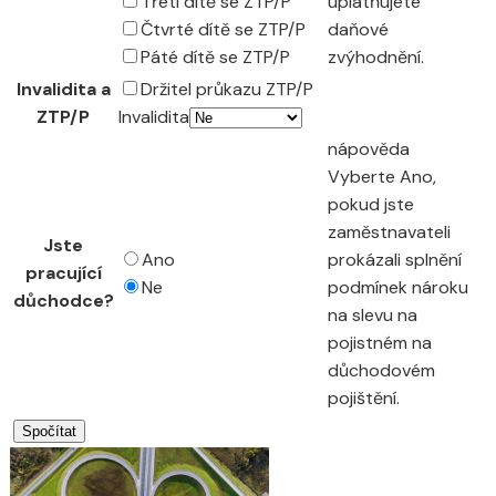
Třetí dítě se ZTP/P
uplatňujete
Čtvrté dítě se ZTP/P
daňové
Páté dítě se ZTP/P
zvýhodnění.
Invalidita a
Držitel průkazu ZTP/P
ZTP/P
Invalidita
nápověda
Vyberte Ano,
pokud jste
zaměstnavateli
Jste
Ano
prokázali splnění
pracující
Ne
podmínek nároku
důchodce?
na slevu na
pojistném na
důchodovém
pojištění.