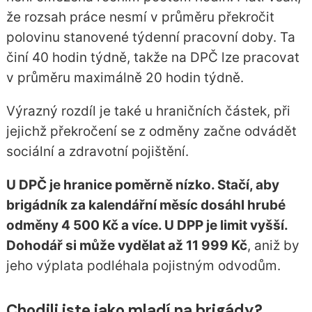
že rozsah práce nesmí v průměru překročit
polovinu stanovené týdenní pracovní doby. Ta
činí 40 hodin týdně, takže na DPČ lze pracovat
v průměru maximálně 20 hodin týdně.
Výrazný rozdíl je také u hraničních částek, při
jejichž překročení se z odměny začne odvádět
sociální a zdravotní pojištění.
U DPČ je hranice poměrně nízko. Stačí, aby
brigádník za kalendářní měsíc dosáhl hrubé
odměny 4 500 Kč a více. U DPP je limit vyšší.
Dohodář si může vydělat až 11 999 Kč
, aniž by
jeho výplata podléhala pojistným odvodům.
Chodili jste jako mladí na brigády?