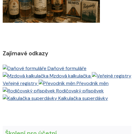
Zajímavé odkazy
Daňové formuláře
Mzdová kalkulačka
Veřejné registry
Převodník měn
Rodičovský příspěvek
Kalkulačka superdávky
Školení pro účetní