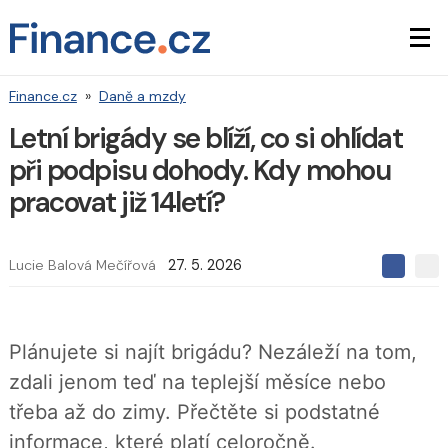
Finance.cz
»
Daně a mzdy
Letní brigády se blíží, co si ohlídat
při podpisu dohody. Kdy mohou
pracovat již 14letí?
Lucie Balová Mečířová
27. 5. 2026
S
S
S
d
d
d
í
í
í
l
l
e
e
l
Plánujete si najít brigádu? Nezáleží na tom,
j
j
t
e
t
zdali jenom teď na teplejší měsíce nebo
e
e
t
n
n
třeba až do zimy. Přečtěte si podstatné
a
a
F
s
informace, které platí celoročně.
a