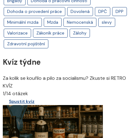
Brigády
Dohoda o pracovní činnosti
Dohoda o provedení práce
Dovolená
DPČ
DPP
Minimální mzda
Mzda
Nemocenská
slevy
Valorizace
Zákoník práce
Zálohy
Zdravotní pojištění
Kvíz týdne
Za kolik se kouřilo a pilo za socialismu? Zkuste si RETRO
KVÍZ
1/14 otázek
Spustit kvíz