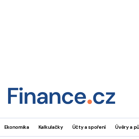
Ekonomika
Kalkulačky
Účty a spoření
Úvěry a p