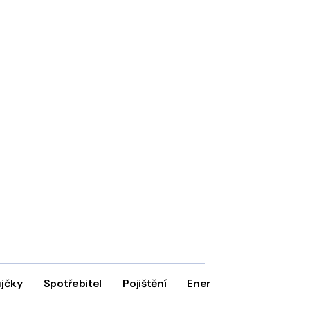
ůjčky
Spotřebitel
Pojištění
Energie
Firmy
In