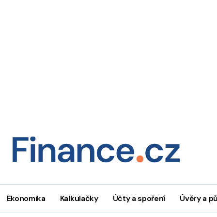
Ekonomika
Kalkulačky
Účty a spoření
Úvěry a p