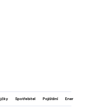
ůjčky
Spotřebitel
Pojištění
Energie
Firmy
In