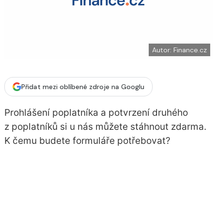
í
c
t
e
i
b
X
o
o
k
u
Autor: Finance.cz
Přidat mezi oblíbené zdroje na Googlu
Prohlášení poplatníka a potvrzení druhého
z poplatníků si u nás můžete stáhnout zdarma.
K čemu budete formuláře potřebovat?