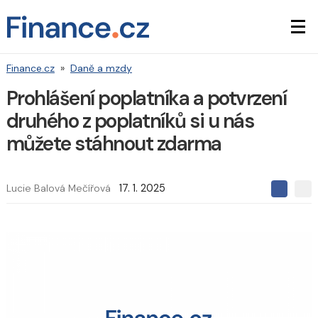
Finance.cz
»
Daně a mzdy
Prohlášení poplatníka a potvrzení
druhého z poplatníků si u nás
můžete stáhnout zdarma
Lucie Balová Mečířová
17. 1. 2025
S
S
S
d
d
d
í
í
í
l
l
e
e
l
j
j
t
e
t
e
e
t
n
n
a
a
F
s
a