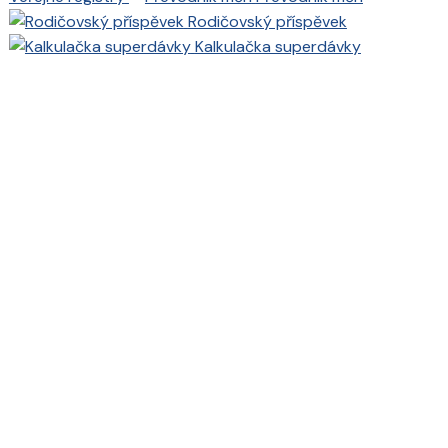
Rodičovský příspěvek
Kalkulačka superdávky