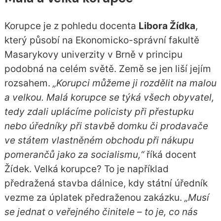
Korupce je z pohledu docenta
Libora Žídka
,
který působí na Ekonomicko-správní fakultě
Masarykovy univerzity v Brně v principu
podobná na celém světě. Země se jen liší jejím
rozsahem.
„Korupci můžeme ji rozdělit na malou
a velkou. Malá korupce se týká všech obyvatel,
tedy zdali uplácíme policisty při přestupku
nebo úředníky při stavbě domku či prodavače
ve státem vlastněném obchodu při nákupu
pomerančů jako za socialismu,“
říká docent
Žídek. Velká korupce? To je například
předražená stavba dálnice, kdy státní úředník
vezme za úplatek předraženou zakázku.
„Musí
se jednat o veřejného činitele – to je, co nás