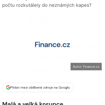
b
X
počtu rozkutálely do neznámých kapes?
o
o
k
u
Autor: Finance.cz
Přidat mezi oblíbené zdroje na Googlu
Malá a velká korupce