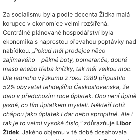
Za socialismu byla podle docenta Žídka malá
korupce v ekonomice velmi rozšířená.
Centrálně plánované hospodářství byla
ekonomika s naprostou převahou poptávky nad
nabídkou.
„Pokud měl prodejce něco
zajímavého – pěkné boty, pomeranče, dobré
maso anebo třeba knížky, tak měl velkou moc.
Dle jednoho výzkumu z roku 1989 připustilo
52% obyvatel tehdejšího Československa, že
dalo v předchozím roce úplatek. Ono není úplně
jasné, co tím úplatkem mysleli. Někteří totiž
chápou jako úplatek i dar nebo spropitné. Ale i
tak je to velmi vysoké číslo,“
zdůrazňuje
Libor
Žídek
. Jakého objemu v té době dosahovala