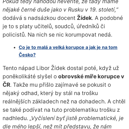
Pokud tedy náhodou nevěříte, že tady máme
nějaké černé duše jako v Rusku v 19. století,“
dodává s nadsázkou docent
Žídek
. A podobné
je to s platy učitelů, soudců, úředníků či
policistů. Na nich se nic korumpovat nedá.
Co je to malá a velká korupce a jak je na tom
Česko?
Tento nápad Libor Žídek dostal poté, když už
poněkolikáté slyšel o
obrovské míře korupce v
ČR
. Takže mu přišlo zajímavé se pokusit o
nějaký odhad, který by stál na trošku
reálnějších základech než na dohadech. A chtěl
se také podívat na tuto problematiku trošku z
nadhledu.
„Vyčíslení byť jistě problematické, je
dle mého lepší, než mít představu, že nám