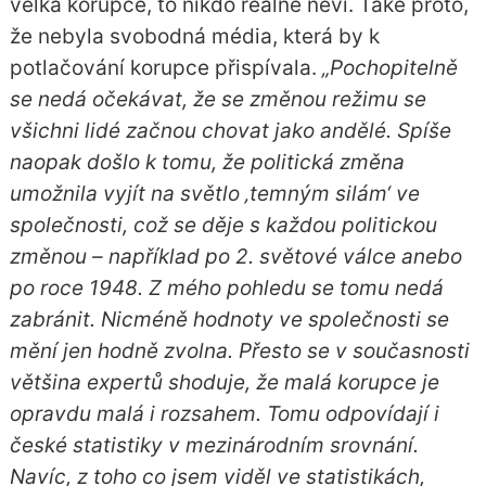
velká korupce, to nikdo reálně neví. Také proto,
že nebyla svobodná média, která by k
potlačování korupce přispívala.
„Pochopitelně
se nedá očekávat, že se změnou režimu se
všichni lidé začnou chovat jako andělé. Spíše
naopak došlo k tomu, že politická změna
umožnila vyjít na světlo ‚temným silám‘ ve
společnosti, což se děje s každou politickou
změnou – například po 2. světové válce anebo
po roce 1948. Z mého pohledu se tomu nedá
zabránit. Nicméně hodnoty ve společnosti se
mění jen hodně zvolna. Přesto se v současnosti
většina expertů shoduje, že malá korupce je
opravdu malá i rozsahem. Tomu odpovídají i
české statistiky v mezinárodním srovnání.
Navíc, z toho co jsem viděl ve statistikách,