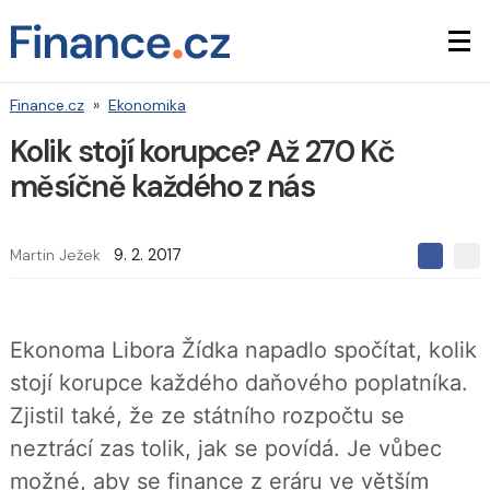
Finance.cz
»
Ekonomika
Kolik stojí korupce? Až 270 Kč
měsíčně každého z nás
Martin Ježek
9. 2. 2017
S
S
S
d
d
d
í
í
í
l
l
e
e
l
Ekonoma Libora Žídka napadlo spočítat, kolik
j
j
t
e
t
stojí korupce každého daňového poplatníka.
e
e
t
n
n
Zjistil také, že ze státního rozpočtu se
a
a
F
s
neztrácí zas tolik, jak se povídá. Je vůbec
a
í
c
t
možné, aby se finance z eráru ve větším
e
i