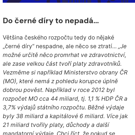
Do černé díry to nepadá…
Většina českého rozpočtu tedy do nějaké
„černé díry“ nespadne, ale něco se ztratí...
„Je
možné určitě něco promrhat ve zdravotnictví,
ale zase velkou část tvoří platy zdravotníků.
Vezměme si například Ministerstvo obrany ČR
(MO), které nemá z pohledu korupce úplně
dobrou pověst. Například v roce 2012 byl
rozpočet MO cca 44 miliard, tj. 1,1 % HDP ČR a
3,7% výdajů státního rozpočtu. Běžné výdaje
byly 38 miliard a kapitálové 6 miliard. Více jak
21 miliard tvořily platy, důchody a další
mandatorní výdaje. Chci říct, že pokud se