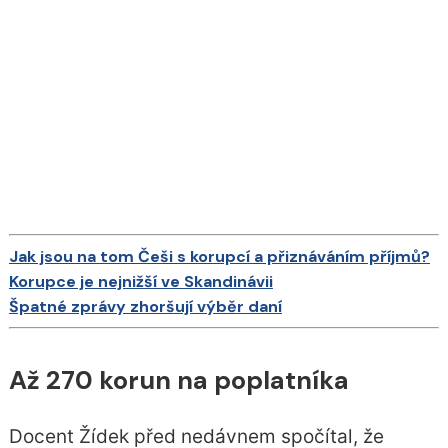
Jak jsou na tom Češi s korupcí a přiznáváním příjmů?
Korupce je nejnižší ve Skandinávii
Špatné zprávy zhoršují výběr daní
Až 270 korun na poplatníka
Docent Žídek před nedávnem spočítal, že