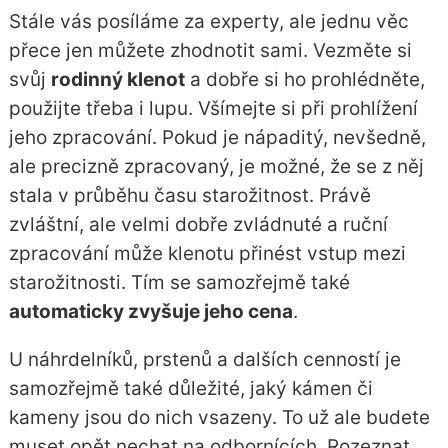
Stále vás posíláme za experty, ale jednu věc
přece jen můžete zhodnotit sami. Vezměte si
svůj
rodinný klenot
a dobře si ho prohlédněte,
použijte třeba i lupu. Všímejte si při prohlížení
jeho zpracování. Pokud je nápaditý, nevšedně,
ale precizně zpracovaný, je možné, že se z něj
stala v průběhu času starožitnost. Právě
zvláštní, ale velmi dobře zvládnuté a ruční
zpracování může klenotu přinést vstup mezi
starožitnosti. Tím se samozřejmě také
automaticky zvyšuje jeho cena
.
U náhrdelníků, prstenů a dalších cenností je
samozřejmě také důležité, jaký kámen či
kameny jsou do nich vsazeny. To už ale budete
muset opět nechat na odbornících. Rozeznat