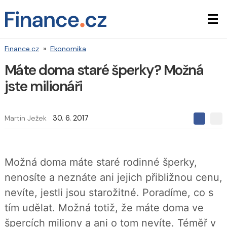
Finance.cz
»
Ekonomika
Máte doma staré šperky? Možná
jste milionáři
Martin Ježek
30. 6. 2017
S
S
S
d
d
d
í
í
í
l
l
e
e
l
Možná doma máte staré rodinné šperky,
j
j
t
e
t
nenosíte a neznáte ani jejich přibližnou cenu,
e
e
t
n
n
nevíte, jestli jsou starožitné. Poradíme, co s
a
a
F
s
tím udělat. Možná totiž, že máte doma ve
a
í
c
t
špercích miliony a ani o tom nevíte. Téměř v
e
i