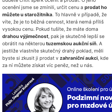
budete chtít šperk ocenit a prodat. O jeho
ocenění jsme se zmínili, určit cenu a
prodat ho
můžete u starožitníka
. To hlavně v případě, že
víte, že je to běžná cennost, která nemá příliš
vysokou cenu. Pokud tušíte, že máte doma
drahou výjimečnost
, pak je skutečně lepší se
obrátit na některou
tuzemskou aukční síň
. A
jestliže vlastníte skutečný drahý poklad, měli
byste si zkusit ji prodat v
zahraniční aukci
, kde
za ní můžete získat víc peněz, než u nás.