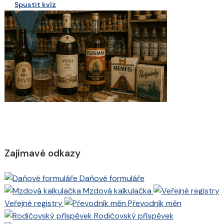
Spustit kvíz
Zajímavé odkazy
Daňové formuláře
Mzdová kalkulačka
Veřejné registry
Převodník měn
Rodičovský příspěvek