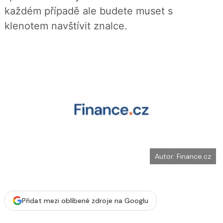
b
X
každém případě ale budete muset s
o
o
klenotem navštívit znalce.
k
u
Autor: Finance.cz
Přidat mezi oblíbené zdroje na Googlu