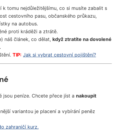
í k tomu nejdůležitějšímu, co si musíte zabalit s
nost cestovního pasu, občanského průkazu,
stky na autobus.
né proti kráděži a ztrátě.
e) náš článek, co dělat,
když ztratíte na dovolené
.
štění.
TIP:
Jak si vybrat cestovní pojištění?
ené
é jsou peníze. Chcete přece jíst a
nakoupit
ější variantou je placení a vybírání peněz
o zahraničí kurz.