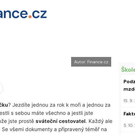
Autor: Finance.cz
Škol
Podz
mzdo
15. 9
čku
? Jezdíte jednou za rok k moři a jednou za
jestli s sebou máte všechno a jestli jste
Fakt
že jste prostě
sváteční cestovatel
. Každý ale
5. 10
. Se všemi dokumenty a připravený téměř na