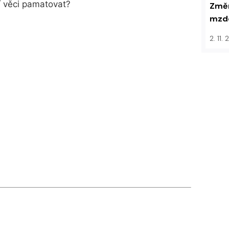
ší věci pamatovat?
Změn
mzdo
2. 11.