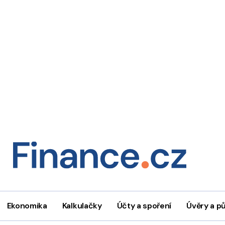
Ekonomika
Kalkulačky
Účty a spoření
Úvěry a p