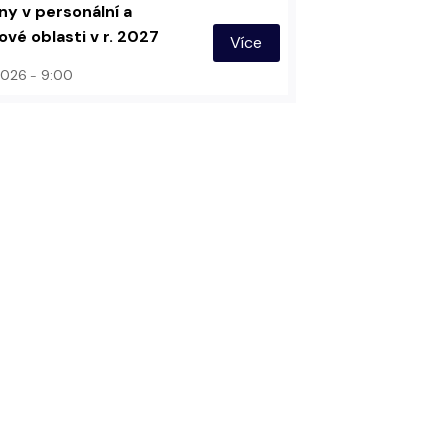
y v personální a
vé oblasti v r. 2027
Více
 2026
9:00