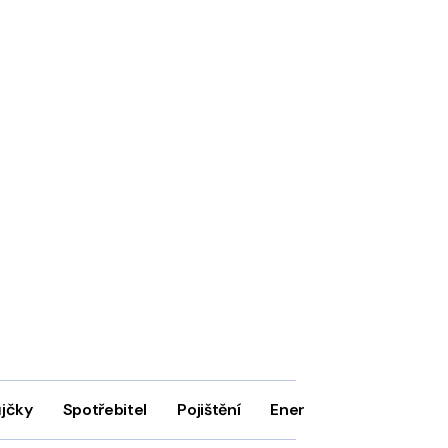
ůjčky
Spotřebitel
Pojištění
Energie
Firmy
In