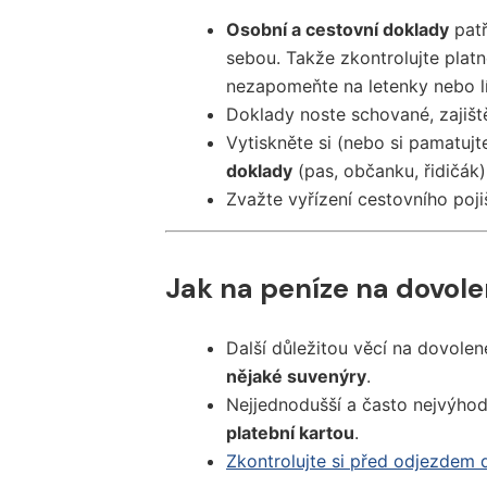
Osobní a cestovní doklady
patř
sebou. Takže zkontrolujte plat
nezapomeňte na letenky nebo lí
Doklady noste schované, zajiště
Vytiskněte si (nebo si pamatujt
doklady
(pas, občanku, řidičák)
Zvažte vyřízení cestovního poji
Jak na peníze na dovol
Další důležitou věcí na dovolen
nějaké suvenýry
.
Nejjednodušší a často nejvýhodn
platební kartou
.
Zkontrolujte si před odjezdem d