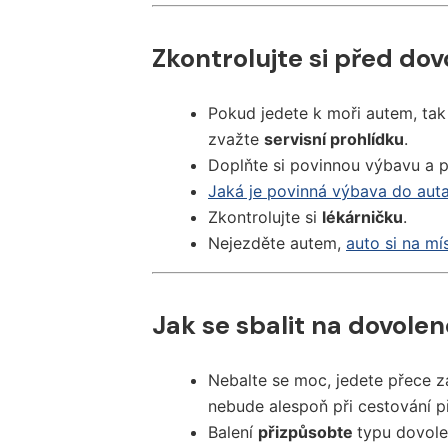
Zkontrolujte si před do
Pokud jedete k moři autem, tak
zvažte
servisní prohlídku
.
Doplňte si povinnou výbavu a p
Jaká je povinná výbava do aut
Zkontrolujte si
lékárničku
.
Nejezděte autem,
auto si na mí
Jak se sbalit na dovole
Nebalte se moc, jedete přece 
nebude alespoň při cestování p
Balení
přizpůsobte
typu dovole