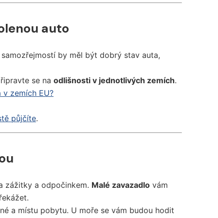
volenou auto
 samozřejmostí by měl být dobrý stav auta,
řipravte se na
odlišnosti v jednotlivých zemích
.
a v zemích EU?
stě půjčíte
.
nou
za zážitky a odpočinkem.
Malé zavazadlo
vám
řekážet.
né a místu pobytu. U moře se vám budou hodit