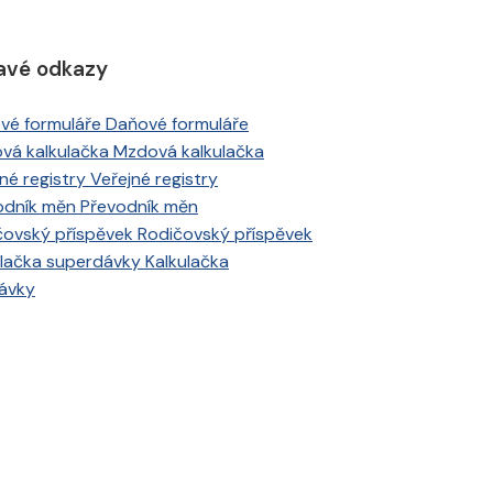
avé odkazy
Daňové formuláře
Mzdová kalkulačka
Veřejné registry
Převodník měn
Rodičovský příspěvek
Kalkulačka
ávky