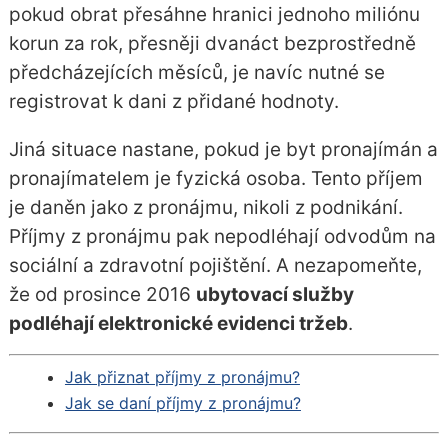
pokud obrat přesáhne hranici jednoho miliónu
korun za rok, přesněji dvanáct bezprostředně
předcházejících měsíců, je navíc nutné se
registrovat k dani z přidané hodnoty.
Jiná situace nastane, pokud je byt pronajímán a
pronajímatelem je fyzická osoba. Tento příjem
je daněn jako z pronájmu, nikoli z podnikání.
Příjmy z pronájmu pak nepodléhají odvodům na
sociální a zdravotní pojištění. A nezapomeňte,
že od prosince 2016
ubytovací služby
podléhají elektronické evidenci tržeb
.
Jak přiznat příjmy z pronájmu?
Jak se daní příjmy z pronájmu?