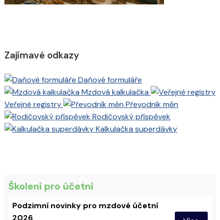
Zajímavé odkazy
Daňové formuláře
Mzdová kalkulačka
Veřejné registry
Převodník měn
Rodičovský příspěvek
Kalkulačka superdávky
Školení pro účetní
Podzimní novinky pro mzdové účetní
2026