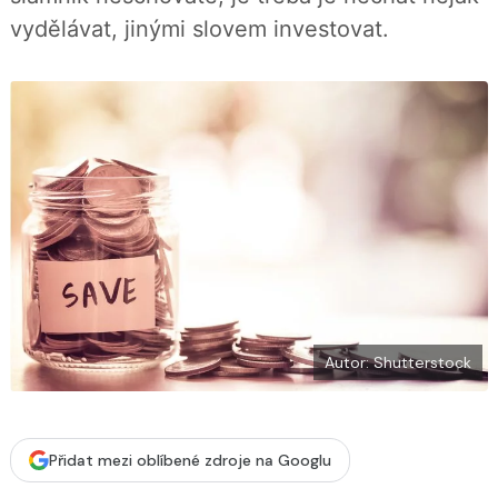
b
X
vydělávat, jinými slovem investovat.
o
o
k
u
Autor: Shutterstock
Přidat mezi oblíbené zdroje na Googlu