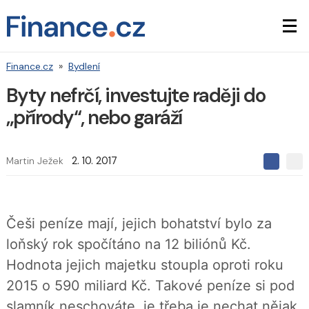
Finance.cz
»
Bydlení
Byty nefrčí, investujte raději do
„přírody“, nebo garáží
Martin Ježek
2. 10. 2017
S
S
S
d
d
d
í
í
í
l
l
e
e
l
Češi peníze mají, jejich bohatství bylo za
j
j
t
e
t
loňský rok spočítáno na 12 biliónů Kč.
e
e
t
n
n
Hodnota jejich majetku stoupla oproti roku
a
a
F
s
2015 o 590 miliard Kč. Takové peníze si pod
a
í
c
t
slamník neschováte, je třeba je nechat nějak
e
i