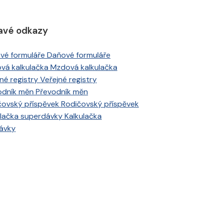
avé odkazy
Daňové formuláře
Mzdová kalkulačka
Veřejné registry
Převodník měn
Rodičovský příspěvek
Kalkulačka
ávky