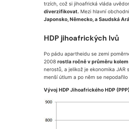
trzích, což si jihoafrická vláda uvěd
diverzifikovat.
Mezi hlavní obchodní
Japonsko, Německo, a Saudská Ará
HDP jihoafrických lvů
Po pádu apartheidu se zemi poměrně
2008
rostla ročně v průměru kolem
nerostů, a jelikož je ekonomika JAR 
menší útlum a po něm se nepodařilo n
Vývoj HDP Jihoafrického HDP (PPP)