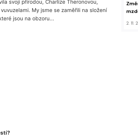
vila svojí přírodou, Charlize Theronovou,
Změn
uvuzelami. My jsme se zaměřili na složení
mzdo
teré jsou na obzoru...
2. 11.
estí?