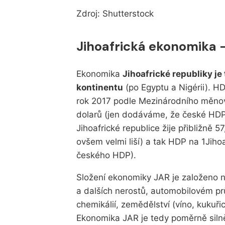
Zdroj: Shutterstock
Jihoafrická ekonomika -
Ekonomika
Jihoafrické republiky je
kontinentu
(po Egyptu a Nigérii). HD
rok 2017 podle Mezinárodního měno
dolarů (jen dodáváme, že české HDP j
Jihoafrické republice žije přibližně 
ovšem velmi liší) a tak HDP na 1Jihoa
českého HDP).
Složení ekonomiky JAR je založeno 
a dalších nerostů, automobilovém prů
chemikálií, zemědělství (víno, kukuři
Ekonomika JAR je tedy poměrně siln