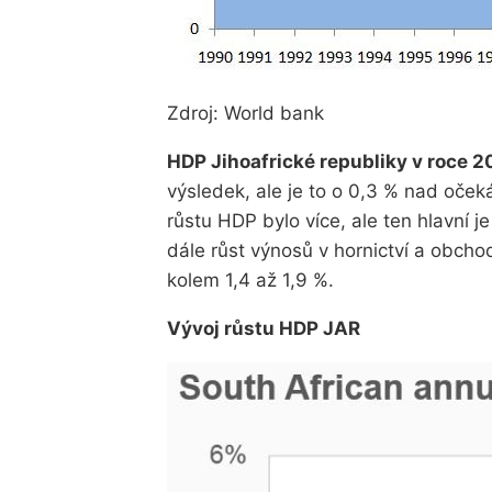
Zdroj: World bank
HDP Jihoafrické republiky v roce 20
výsledek, ale je to o 0,3 % nad oč
růstu HDP bylo více, ale ten hlavní
dále růst výnosů v hornictví a obch
kolem 1,4 až 1,9 %.
Vývoj růstu HDP JAR