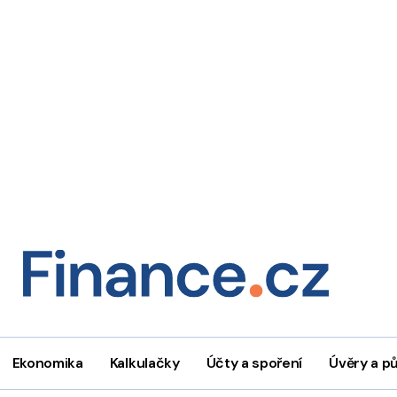
Ekonomika
Kalkulačky
Účty a spoření
Úvěry a p