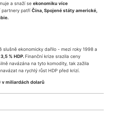
omuje a snaží se
ekonomiku více
 partnery patří
Čína, Spojené státy americké,
bie.
 slušně ekonomicky dařilo - mezi roky 1998 a
 3,5 % HDP.
Finanční krize srazila ceny
silně navázána na tyto komodity, tak zažila
avázat na rychlý růst HDP před krizí.
 v miliardách dolarů