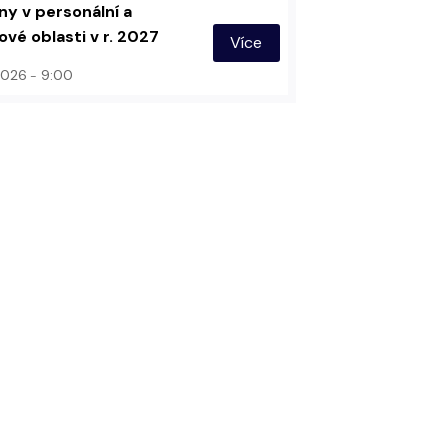
y v personální a
vé oblasti v r. 2027
Více
 2026
9:00