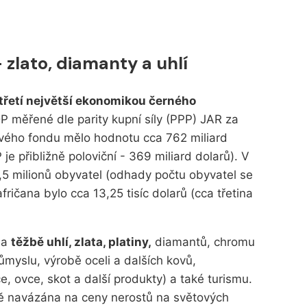
 zlato, diamanty a uhlí
 třetí největší ekonomikou černého
P měřené dle parity kupní síly (PPP) JAR za
vého fondu mělo hodnotu cca 762 miliard
e přibližně poloviční - 369 miliard dolarů). V
57,5 milionů obyvatel (odhady počtu obyvatel se
fričana bylo cca 13,25 tisíc dolarů (cca třetina
na
těžbě uhlí, zlata, platiny,
diamantů, chromu
myslu, výrobě oceli a dalších kovů,
ce, ovce, skot a další produkty) a také turismu.
ě navázána na ceny nerostů na světových