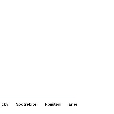
ůjčky
Spotřebitel
Pojištění
Energie
Firmy
In