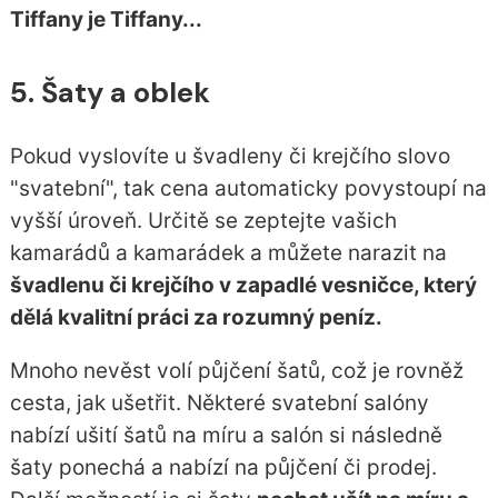
Tiffany je Tiffany...
5. Šaty a oblek
Pokud vyslovíte u švadleny či krejčího slovo
"svatební", tak cena automaticky povystoupí na
vyšší úroveň. Určitě se zeptejte vašich
kamarádů a kamarádek a můžete narazit na
švadlenu či krejčího v zapadlé vesničce, který
dělá kvalitní práci za rozumný peníz.
Mnoho nevěst volí půjčení šatů, což je rovněž
cesta, jak ušetřit. Některé svatební salóny
nabízí ušití šatů na míru a salón si následně
šaty ponechá a nabízí na půjčení či prodej.