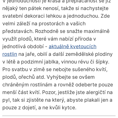
V jednoduchosti je krása a přeplácanost se již
nějaký ten pátek nenosí, takže si nachystejte
svatební dekoraci lehkou a jednoduchou. Zde
velmi záleží na prostorách a vašich
představách. Rozhodně se snažte maximálně
využít plodů, které vám nabízí příroda v
jednotlivá období -
aktuálně kvetoucích
rostlin
na jaře, obilí a další zemědělské plodiny
v létě a podzimní jablka, vinnou révu či šípky.
Pro svatbu v zimě se nebojte sušeného kvítí,
plodů, ořechů atd. Vyhýbejte se ovšem
chráněným rostlinám a rovněž odeberte pouze
menší část kvítí. Pozor, jestliže jste alergičtí na
pyl, tak si zjistěte na který, abyste plakali jen a
pouze z dojetí, a ne kvůli kytce.