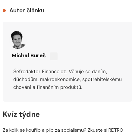
Autor článku
Michal Bureš
Sdílejte
na
Šéfredaktor Finance.cz. Věnuje se daním,
síti
X
důchodům,
makroekonomice, spotřebitelskému
chování a finančním produktů.
Kvíz týdne
Za kolik se kouřilo a pilo za socialismu? Zkuste si RETRO