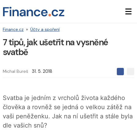
Finance.cz
»
Účty a spoření
7 tipů, jak ušetřit na vysněné
svatbě
Michal Bureš
31. 5. 2018
S
S
S
d
d
d
í
í
í
l
l
e
e
l
Svatba je jedním z vrcholů života každého
j
j
t
e
t
člověka a rovněž se jedná o velkou zátěž na
e
e
t
n
n
vaši peněženku. Jak na ní ušetřit a stále byla
a
a
F
s
dle vašich snů?
a
í
c
t
e
i