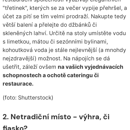
"třetinek", kterých se za večer vypije přehršel, a
účet za pití se tím velmi prodraží. Nakupte tedy
větší balení a přelejte do džbánků či
skleněných lahví. Určitě na stoly umístěte vodu
s limetkou, mátou či sezónními bylinami,
kohoutková voda je stále nejlevnější (a mnohdy
nejzdravější) možnost. Na nápojích se dá
ušetřit, záleží ovšem
na vašich vyjednávacích
schopnostech a ochotě cateringu či
restaurace.
(foto: Shutterstock)
2. Netradiční místo - výhra, či
fiasko?