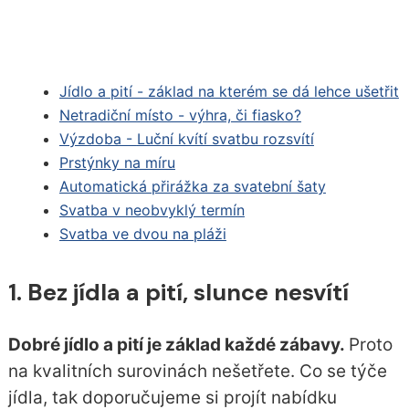
Jídlo a pití - základ na kterém se dá lehce ušetřit
Netradiční místo - výhra, či fiasko?
Výzdoba -
Luční kvítí svatbu rozsvítí
Prstýnky na míru
Automatická přirážka za svatební šaty
Svatba v neobvyklý termín
Svatba ve dvou na pláži
1. Bez jídla a pití, slunce nesvítí
Dobré jídlo a pití je základ každé zábavy.
Proto
na kvalitních surovinách nešetřete. Co se týče
jídla, tak doporučujeme si projít nabídku