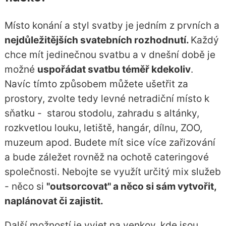
Místo konání a styl svatby je jedním z prvních a
nejdůležitějších svatebních rozhodnutí.
Každý
chce mít jedinečnou svatbu a v dnešní době je
možné
uspořádat svatbu téměř kdekoliv
.
Navíc tímto způsobem můžete ušetřit za
prostory, zvolte tedy levné netradiční místo k
sňatku - starou stodolu, zahradu s altánky,
rozkvetlou louku, letiště, hangár, dílnu, ZOO,
muzeum apod. Budete mít sice více zařizování
a bude záležet rovněž na ochotě cateringové
společnosti. Nebojte se využít určitý mix služeb
- něco si
"outsorcovat" a něco si sám vytvořit,
naplánovat či zajistit.
Další možností je vyjet na venkov, kde jsou