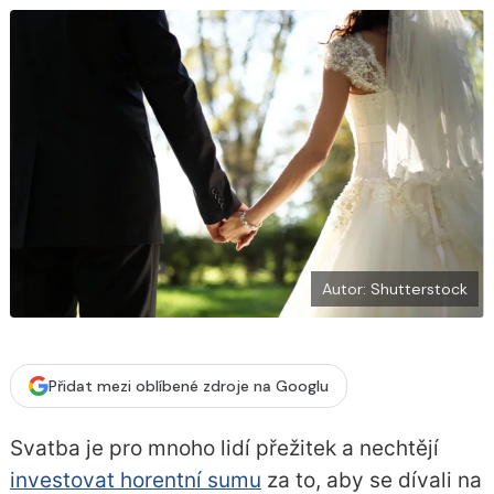
b
X
o
o
k
u
Autor: Shutterstock
Přidat mezi oblíbené zdroje na Googlu
Svatba je pro mnoho lidí přežitek a nechtějí
investovat horentní sumu
za to, aby se dívali na