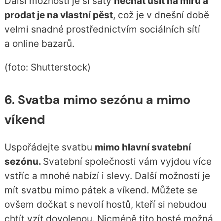
Další možností je si šaty
nechat ušít na míru a
prodat je na vlastní pěst
, což je v dnešní době
velmi snadné prostřednictvím sociálních sítí
a online bazarů.
(foto: Shutterstock)
6. Svatba mimo sezónu a mimo
víkend
Uspořádejte svatbu
mimo hlavní svatební
sezónu.
Svatební společnosti vám vyjdou více
vstříc a mnohé nabízí i slevy. Další možností je
mít svatbu mimo pátek a víkend. Můžete se
ovšem dočkat s nevolí hostů, kteří si nebudou
chtít vzít dovolenou. Nicméně tito hosté možná