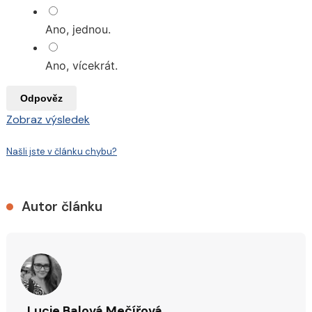
Ano, jednou.
Ano, vícekrát.
Odpověz
Zobraz výsledek
Našli jste v článku chybu?
Autor článku
Lucie Balová Mečířová