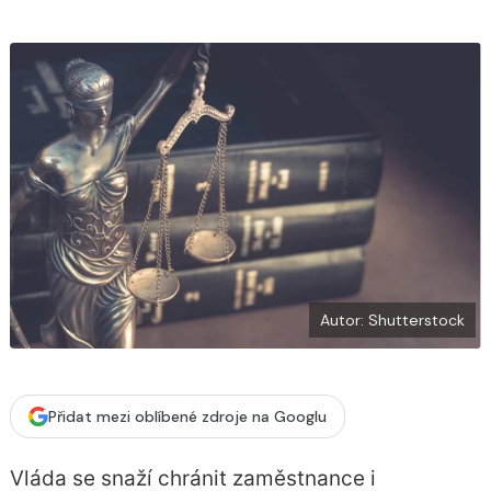
b
X
o
o
k
u
Autor: Shutterstock
Přidat mezi oblíbené zdroje na Googlu
Vláda se snaží chránit zaměstnance i