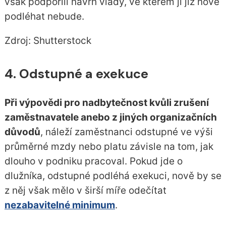
však podpořili návrh vlády, ve kterém jí již nově
podléhat nebude.
Zdroj: Shutterstock
4. Odstupné a exekuce
Při výpovědi pro nadbytečnost kvůli zrušení
zaměstnavatele anebo z jiných organizačních
důvodů
, náleží zaměstnanci odstupné ve výši
průměrné mzdy nebo platu závisle na tom, jak
dlouho v podniku pracoval. Pokud jde o
dlužníka, odstupné podléhá exekuci, nově by se
z něj však mělo v širší míře odečítat
nezabavitelné minimum
.