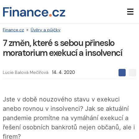
Finance.cz
»
Úvěry a půjčky
7 změn, které s sebou přineslo
moratorium exekucí a insolvencí
Lucie Balová Mečířová
14. 4. 2020
S
S
S
d
d
d
í
í
í
l
l
e
e
l
Jste v době nouzového stavu v exekuci
j
j
t
e
t
anebo rovnou v insolvenci? Jak se aktuální
e
e
t
n
n
pandemie promítne na vymáhání exekucí a
a
a
F
s
řešení osobních bankrotů nejen občanů, ale i
a
í
c
t
firem?
e
i