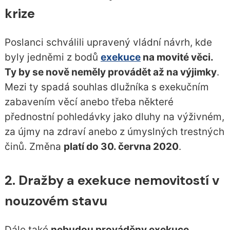
krize
Poslanci schválili upravený vládní návrh, kde
byly jedněmi z bodů
exekuce
na movité věci.
Ty by se nově neměly provádět až na výjimky
.
Mezi ty spadá souhlas dlužníka s exekučním
zabavením věcí anebo třeba některé
přednostní pohledávky jako dluhy na výživném,
za újmy na zdraví anebo z úmyslných trestných
činů. Změna
platí do 30. června 2020
.
2. Dražby a exekuce nemovitostí v
nouzovém stavu
Dále také
nebudou prováděny exekuce