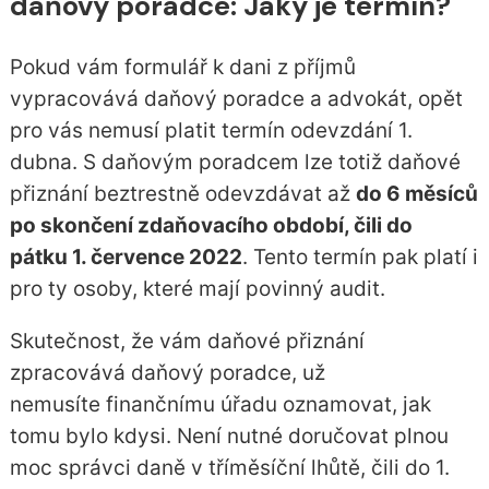
daňový poradce: Jaký je termín?
Pokud vám formulář k dani z příjmů
vypracovává daňový poradce a advokát, opět
pro vás nemusí platit termín odevzdání 1.
dubna. S daňovým poradcem lze totiž daňové
přiznání beztrestně odevzdávat až
do 6 měsíců
po skončení zdaňovacího období, čili do
pátku 1. července 2022
. Tento termín pak platí i
pro ty osoby, které mají povinný audit.
Skutečnost, že vám daňové přiznání
zpracovává daňový poradce, už
nemusíte finančnímu úřadu oznamovat, jak
tomu bylo kdysi. Není nutné doručovat plnou
moc správci daně v tříměsíční lhůtě, čili do 1.