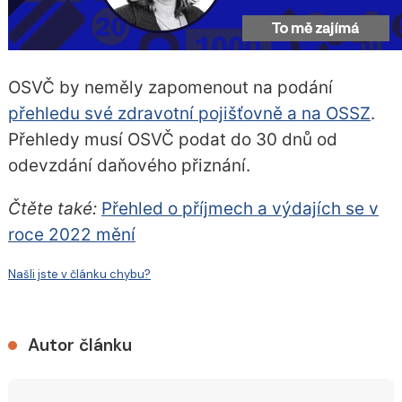
OSVČ by neměly zapomenout na podání
přehledu své zdravotní pojišťovně a na OSSZ
.
Přehledy musí OSVČ podat do 30 dnů od
odevzdání daňového přiznání.
Čtěte také:
Přehled o příjmech a výdajích se v
roce 2022 mění
Našli jste v článku chybu?
Autor článku