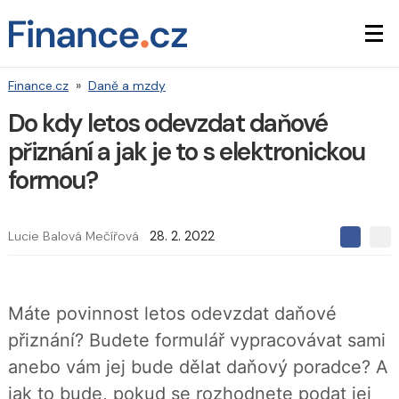
Finance.cz
»
Daně a mzdy
Do kdy letos odevzdat daňové
přiznání a jak je to s elektronickou
formou?
Lucie Balová Mečířová
28. 2. 2022
S
S
S
d
d
d
í
í
í
l
l
e
e
l
Máte povinnost letos odevzdat daňové
j
j
t
e
t
přiznání? Budete formulář vypracovávat sami
e
e
t
n
n
anebo vám jej bude dělat daňový poradce? A
a
a
F
s
jak to bude, pokud se rozhodnete podat jej
a