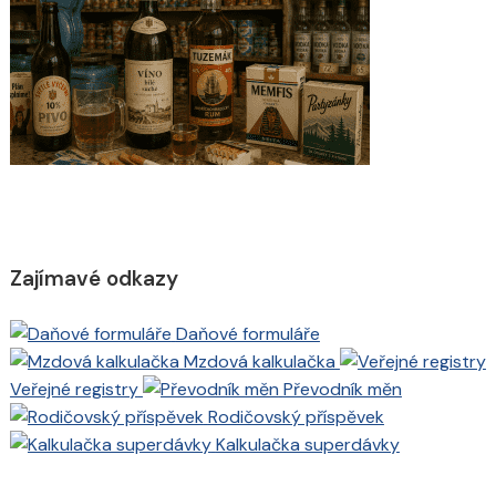
Zajímavé odkazy
Daňové formuláře
Mzdová kalkulačka
Veřejné registry
Převodník měn
Rodičovský příspěvek
Kalkulačka superdávky