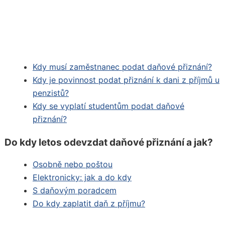
Kdy musí zaměstnanec podat daňové přiznání?
Kdy je povinnost podat přiznání k dani z příjmů u
penzistů?
Kdy se vyplatí studentům podat daňové
přiznání?
Do kdy letos odevzdat daňové přiznání a jak?
Osobně nebo poštou
Elektronicky: jak a do kdy
S daňovým poradcem
Do kdy zaplatit daň z příjmu?