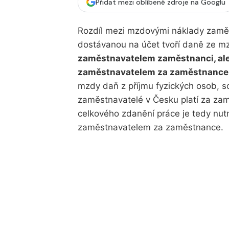
Přidat mezi oblíbené zdroje na Googlu
Rozdíl mezi mzdovými náklady zamě
dostávanou na účet tvoří daně ze m
zaměstnavatelem zaměstnanci, ale 
zaměstnavatelem za zaměstnance
mzdy daň z příjmu fyzických osob, soc
zaměstnavatelé v Česku platí za zamě
celkového zdanění práce je tedy nut
zaměstnavatelem za zaměstnance.