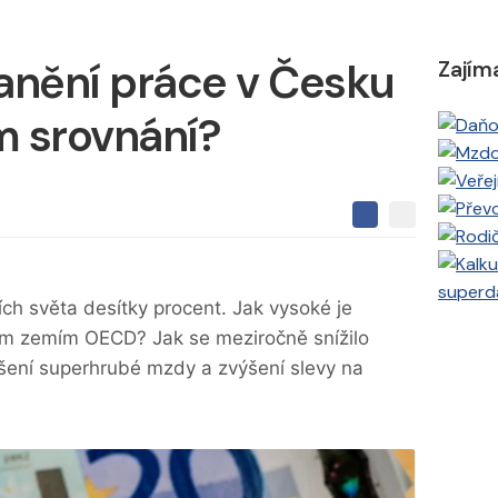
danění práce v Česku
Zajím
m srovnání?
S
S
S
d
d
d
í
í
í
l
l
superd
e
e
l
ch světa desítky procent. Jak vysoké je
j
j
t
e
ním zemím OECD? Jak se meziročně snížilo
t
e
e
t
n
šení superhrubé mzdy a zvýšení slevy na
n
a
a
F
s
a
í
c
t
e
i
b
X
o
o