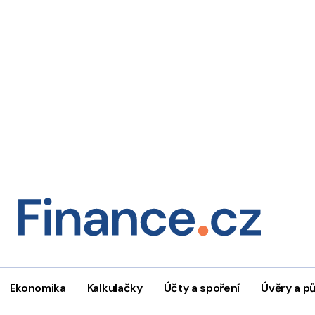
Ekonomika
Kalkulačky
Účty a spoření
Úvěry a p