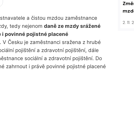
Změn
mzdo
stnavatele a čistou mzdou zaměstnance
2. 11.
zdy, tedy nejenom
daně ze mzdy srážené
i povinné pojistné placené
. V Česku je zaměstnanci sražena z hrubé
iální pojištění a zdravotní pojištění, dále
stnance sociální a zdravotní pojištění. Do
né zahrnout i právě povinné pojistné placené