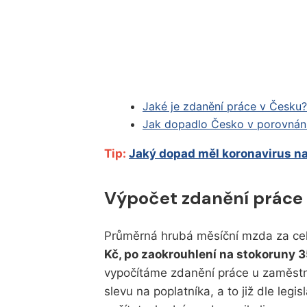
Jaké je zdanění práce v Česku?
Jak dopadlo Česko v porovnání
Tip:
Jaký dopad měl koronavirus n
Výpočet zdanění práce
Průměrná hrubá měsíční mzda za celý
Kč, po zaokrouhlení na stokoruny 3
vypočítáme zdanění práce u zaměstn
slevu na poplatníka, a to již dle legi