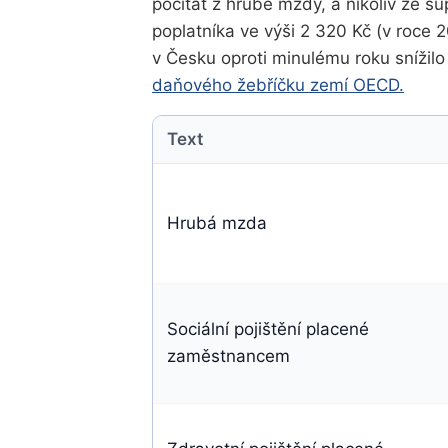
počítat z hrubé mzdy, a nikoliv ze 
poplatníka ve výši 2 320 Kč (v roce 
v Česku oproti minulému roku snížilo
daňového žebříčku zemí OECD.
Text
Hrubá mzda
Sociální pojištění placené
zaměstnancem