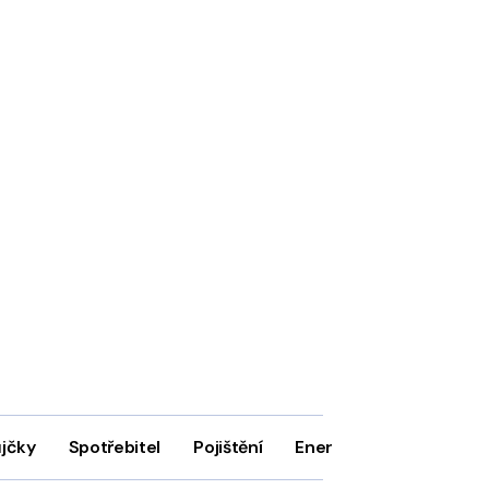
ůjčky
Spotřebitel
Pojištění
Energie
Firmy
In