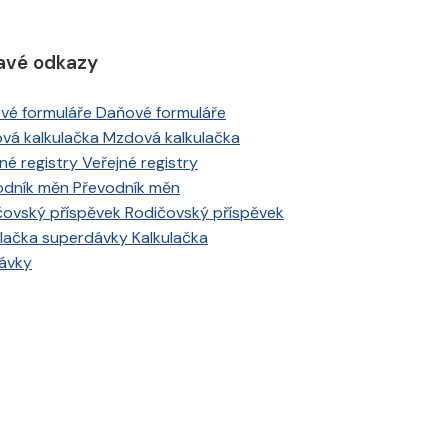
avé odkazy
Daňové formuláře
Mzdová kalkulačka
Veřejné registry
Převodník měn
Rodičovský příspěvek
Kalkulačka
ávky