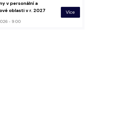
y v personální a
vé oblasti v r. 2027
Více
 2026
9:00