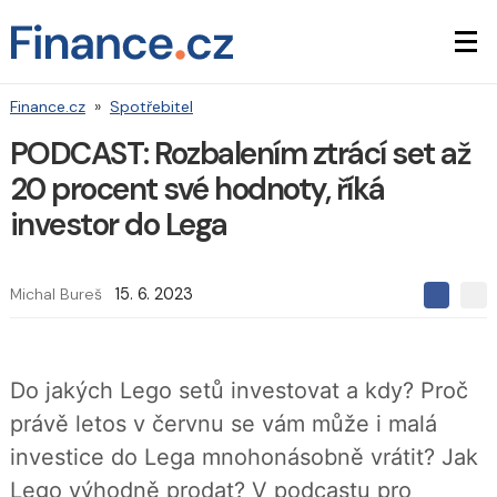
Finance.cz
»
Spotřebitel
PODCAST: Rozbalením ztrácí set až
20 procent své hodnoty, říká
investor do Lega
Michal Bureš
15. 6. 2023
S
S
S
d
d
d
í
í
í
l
l
e
e
l
Do jakých Lego setů investovat a kdy? Proč
j
j
t
e
t
právě letos v červnu se vám může i malá
e
e
t
n
n
investice do Lega mnohonásobně vrátit? Jak
a
a
F
s
Lego výhodně prodat? V podcastu pro
a