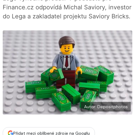
í
c
t
Finance.cz odpovídá Michal Saviory, investor
e
i
b
X
do Lega a zakladatel projektu Saviory Bricks.
o
o
k
u
Autor: Depositphotos
Přidat mezi oblíbené zdroje na Googlu