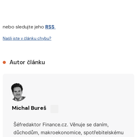
nebo sledujte jeho
RSS
Našli jste v článku chybu?
Autor článku
Michal Bureš
Sdílejte
na
Šéfredaktor Finance.cz. Věnuje se daním,
síti
X
důchodům,
makroekonomice, spotřebitelskému