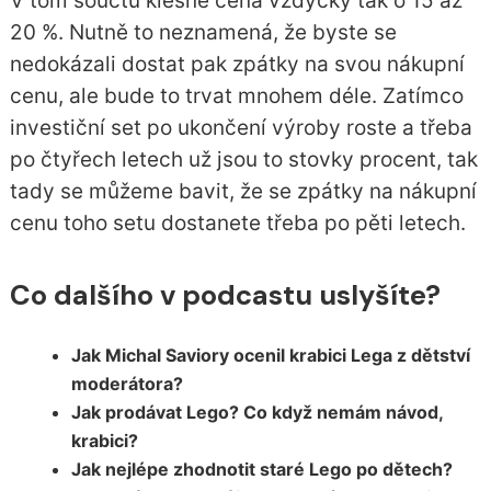
V tom součtu klesne cena vždycky tak o 15 až
20 %. Nutně to neznamená, že byste se
nedokázali dostat pak zpátky na svou nákupní
cenu, ale bude to trvat mnohem déle. Zatímco
investiční set po ukončení výroby roste a třeba
po čtyřech letech už jsou to stovky procent, tak
tady se můžeme bavit, že se zpátky na nákupní
cenu toho setu dostanete třeba po pěti letech.
Co dalšího v podcastu uslyšíte?
Jak Michal Saviory ocenil krabici Lega z dětství
moderátora?
Jak prodávat Lego? Co když nemám návod,
krabici?
Jak nejlépe zhodnotit staré Lego po dětech?