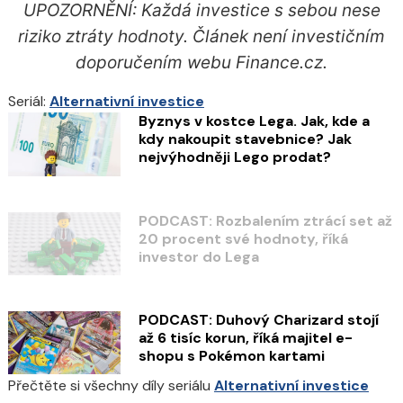
UPOZORNĚNÍ: Každá investice s sebou nese
riziko ztráty hodnoty. Článek není investičním
doporučením webu Finance.cz.
Seriál:
Alternativní investice
Byznys v kostce Lega. Jak, kde a
kdy nakoupit stavebnice? Jak
nejvýhodněji Lego prodat?
PODCAST: Rozbalením ztrácí set až
20 procent své hodnoty, říká
investor do Lega
PODCAST: Duhový Charizard stojí
až 6 tisíc korun, říká majitel e-
shopu s Pokémon kartami
Přečtěte si všechny díly seriálu
Alternativní investice