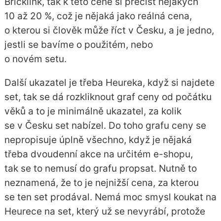
Bricklink, tak k této ceně si přečíst nějakých
10 až 20 %, což je nějaká jako reálná cena,
o kterou si člověk může říct v Česku, a je jedno,
jestli se bavíme o použitém, nebo
o novém setu.
Další ukazatel je třeba Heureka, když si najdete
set, tak se dá rozkliknout graf ceny od počátku
věků a to je minimálně ukazatel, za kolik
se v Česku set nabízel. Do toho grafu ceny se
nepropisuje úplně všechno, když je nějaká
třeba dvoudenní akce na určitém e-shopu,
tak se to nemusí do grafu propsat. Nutně to
neznamená, že to je nejnižší cena, za kterou
se ten set prodával. Nemá moc smysl koukat na
Heurece na set, který už se nevyrábí, protože