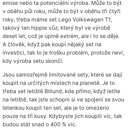
emise nebo ta potenciální výroba. Může to být
v oběhu půl roku, může to být v oběhu tři čtyři
roky, třeba máme set Lego Volkswagen T1,
takový ten hippie vůz, který byl ve výrobě
deset let, což je úplně extrém, ale i to se děje.
A člověk, když pak koupí nějaký set na
investici, tak to je trošku problém, protože neví,
kdy výroba setu skončí.
Jsou samozřejmě limitované sety, které se dají
koupit na určitých místech na planetě. Je to
třeba set letiště Billund, kde přímo, když letíte
na letiště, tak jste schopni si ve spojení se svou
letenkou koupit ten set, ale je to omezeno
pouze na tři kusy. Kdybyste jich koupili víc, tak
budou stát snad o 400 % víc.