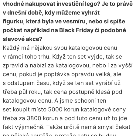
vhodné nakupovat investiční lego? Je to právě
v dnešní době, kdy můžeme vyhrát
figurku, která byla ve vesmíru, nebo si spíše
počkat například na Black Friday či podobné
slevové akce?
Každý má nějakou svou katalogovou cenu
v rámci toho trhu. Když ten set vyjde, tak se
zpravidla nabízí za katalogovou, nebo i za vyšší
cenu, pokud je poptávka opravdu velká, ale
s odstupem času, když se ten set vyrábí už
třeba půl roku, tak cena postupně klesá pod
katalogovou cenu. A jsme schopni ten
set koupit místo 5000 korun katalogové ceny
třeba za 3800 korun a pod tuto cenu už to jde
fakt výjimečně. Takže určitě nemá smysl čekat
na nějaké soutěže, protože sety se budou