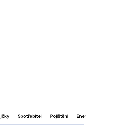
ůjčky
Spotřebitel
Pojištění
Energie
Firmy
In