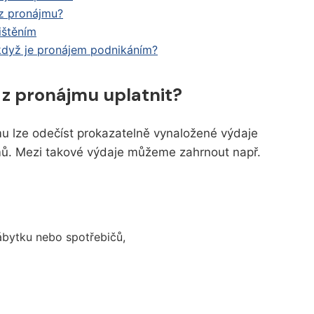
 z pronájmu?
ištěním
 když je pronájem podnikáním?
ů z pronájmu uplatnit?
u lze odečíst prokazatelně vynaložené výdaje
íjmů. Mezi takové výdaje můžeme zahrnout např.
ábytku nebo spotřebičů,