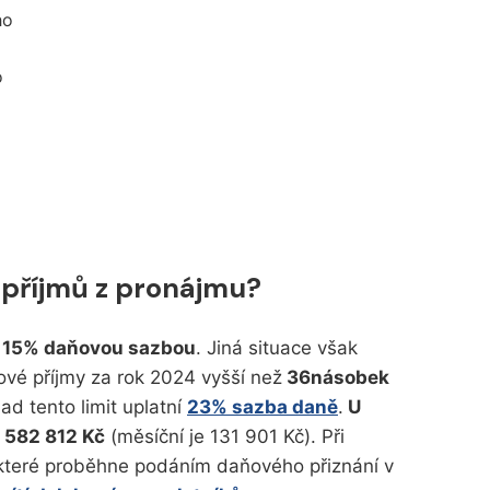
ho
o
 příjmů z pronájmu?
u 15% daňovou sazbou
. Jiná situace však
ové příjmy za rok 2024 vyšší než
36n
ásobek
nad tento limit uplatní
23% sazba daně
.
U
1 582 812 Kč
(měsíční je 131 901 Kč). Při
 které proběhne podáním daňového přiznání v