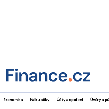
Ekonomika
Kalkulačky
Účty a spoření
Úvěry a p