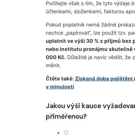
Počítejte však s tím, že tyto výdaje
účtenkami, složenkami, fakturou apo
Pokud poplatník nemá žádné prokaza
nechce „papírovat“, lze použít tzv. p
uplatnit ve výši 30 % z příjmů bez 
nebo institutu pronájmu skutečně v
000 Kč
.
Důležité je navíc vědět, že 
měnit.
Čtěte také:
Získaná doba pojištění 
v minulosti
Jakou výši kauce vyžadovan
přiměřenou?