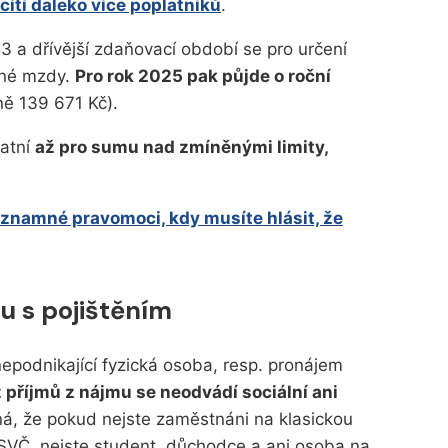
ítí daleko více poplatníků
.
3 a dřívější zdaňovací období se pro určení
rné mzdy.
Pro rok 2025 pak půjde o roční
ě 139 671 Kč).
latní
až pro sumu nad zmíněnými limity,
ýznamné pravomoci, kdy musíte hlásit, že
mu s pojištěním
epodnikající fyzická osoba, resp. pronájem
z příjmů z nájmu se neodvádí sociální ani
á, že pokud nejste zaměstnáni na klasickou
OSVČ, nejste student, důchodce a ani osoba na