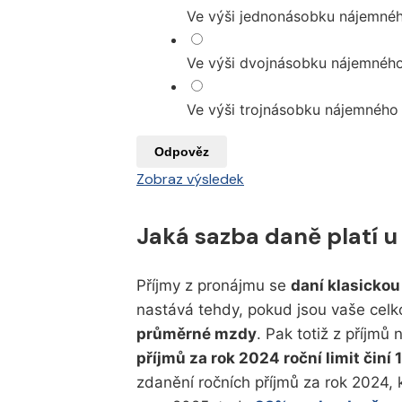
Ve výši jednonásobku nájemné
Ve výši dvojnásobku nájemnéh
Ve výši trojnásobku nájemného
Odpověz
Zobraz výsledek
Jaká sazba daně platí u
Příjmy z pronájmu se
daní klasicko
nastává tehdy, pokud jsou vaše celk
průměrné mzdy
. Pak totiž z příjmů 
příjmů za rok 2024 roční limit činí 
zdanění ročních příjmů za rok 2024,