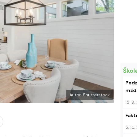
k
u
Škol
Podz
mzdo
Autor: Shutterstock
15. 9
Fakt
5. 10