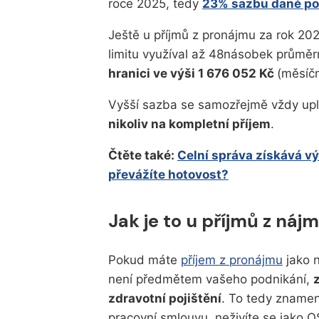
roce 2025, tedy
23% sazbu daně poc
Ještě u příjmů z pronájmu za rok 202
limitu využíval až 48násobek průmě
hranici ve výši 1 676 052 Kč
(měsíčn
Vyšší sazba se samozřejmě vždy up
nikoliv na kompletní příjem
.
Čtěte také:
Celní správa získává v
převážíte hotovost?
Jak je to u příjmů z náj
Pokud máte
příjem z pronájmu
jako n
není předmětem vašeho podnikání,
zdravotní pojištění
. To tedy znamen
pracovní smlouvu, neživíte se jako 