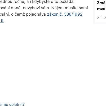
jednou ročně, a i kdybyste o to požádali
Změn
tování daně, nevyhoví vám. Nájem musíte sami
mzdo
iznání, o čemž pojednává
zákon
č. 586/1992
2. 11.
 9
.
ájmu uplatnit?