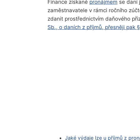
Finance získané
pronájmem
se daní 
zaměstnavatele v rámci ročního zúč
zdanit prostřednictvím daňového př
Sb.,
o daních z příjmů
, přesněji pak §
Jaké výdaje lze u příjmů z pron