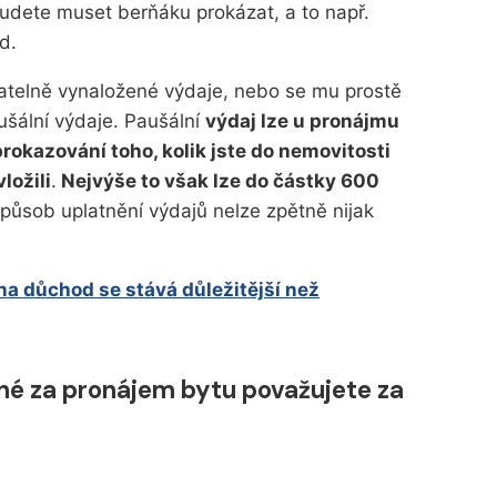
 budete muset berňáku prokázat, a to např.
d.
telně vynaložené výdaje, nebo se mu prostě
aušální výdaje. Paušální
výdaj lze u pronájmu
prokazování toho, kolik jste do nemovitosti
ložili
.
Nejvýše to však lze do částky 600
způsob uplatnění výdajů nelze zpětně nijak
na důchod se stává důležitější než
é za pronájem bytu považujete za