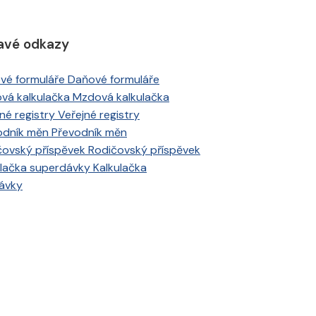
avé odkazy
Daňové formuláře
Mzdová kalkulačka
Veřejné registry
Převodník měn
Rodičovský příspěvek
Kalkulačka
ávky