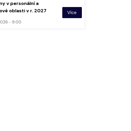
y v personální a
vé oblasti v r. 2027
Více
 2026
9:00