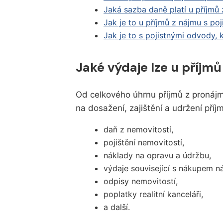
Jaká sazba daně platí u příjmů
Jak je to u příjmů z nájmu s poj
Jak je to s pojistnými odvody,
Jaké výdaje lze u příjm
Od celkového úhrnu příjmů z pronájm
na dosažení, zajištění a udržení př
daň z nemovitostí,
pojištění nemovitostí,
náklady na opravu a údržbu,
výdaje související s nákupem n
odpisy nemovitostí,
poplatky realitní kanceláři,
a další.