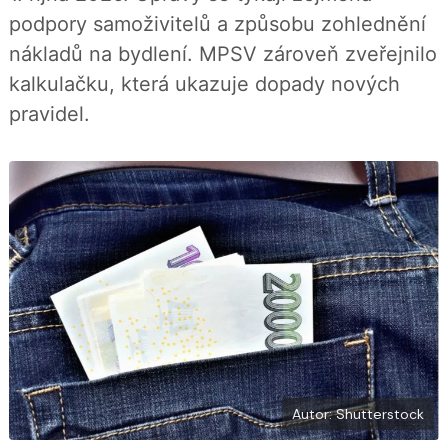
í
c
t
podpory samoživitelů a způsobu zohlednění
e
i
b
X
nákladů na bydlení. MPSV zároveň zveřejnilo
o
o
kalkulačku, která ukazuje dopady nových
k
u
pravidel.
Autor: Shutterstock