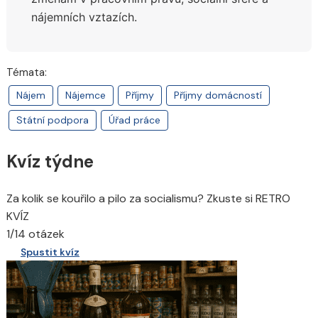
nájemních vztazích.
Témata:
Nájem
Nájemce
Příjmy
Příjmy domácností
Státní podpora
Úřad práce
Kvíz týdne
Za kolik se kouřilo a pilo za socialismu? Zkuste si RETRO
KVÍZ
1/14 otázek
Spustit kvíz