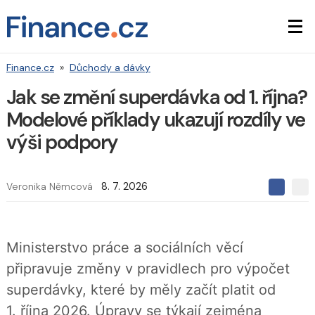
Finance.cz
»
Důchody a dávky
Jak se změní superdávka od 1. října?
Modelové příklady ukazují rozdíly ve
výši podpory
Veronika Němcová
8. 7. 2026
S
S
S
d
d
d
í
í
í
l
l
e
e
l
Ministerstvo práce a sociálních věcí
j
j
t
e
t
připravuje změny v pravidlech pro výpočet
e
e
t
n
n
superdávky, které by měly začít platit od
a
a
F
s
1. října 2026. Úpravy se týkají zejména
a