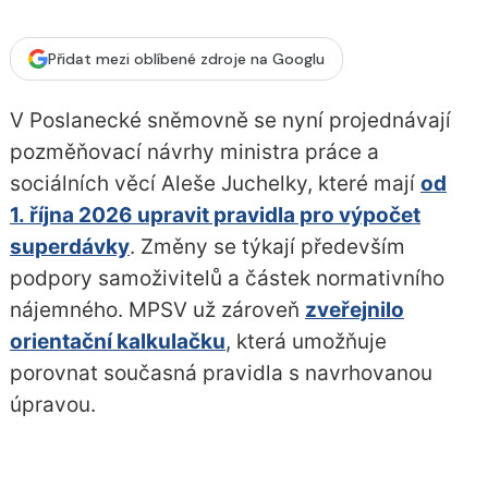
Přidat mezi oblíbené zdroje na Googlu
V Poslanecké sněmovně se nyní projednávají
pozměňovací návrhy ministra práce a
sociálních věcí Aleše Juchelky, které mají
od
1. října 2026 upravit pravidla pro výpočet
superdávky
. Změny se týkají především
podpory samoživitelů a částek normativního
nájemného. MPSV už zároveň
zveřejnilo
orientační kalkulačku
, která umožňuje
porovnat současná pravidla s navrhovanou
úpravou.