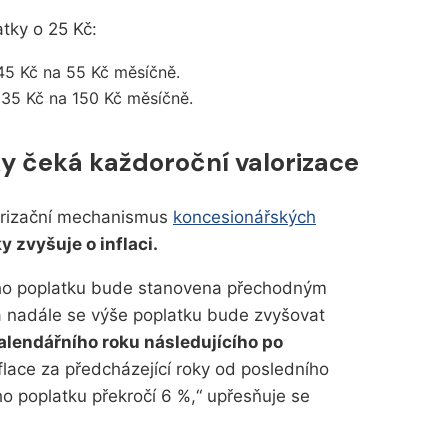
tky o 25 Kč:
 45 Kč na 55 Kč měsíčně.
 135 Kč na 150 Kč měsíčně.
y čeká každoroční valorizace
orizační mechanismus
koncesionářských
 zvyšuje o inflaci.
ího poplatku bude stanovena přechodným
 nadále se výše poplatku bude zvyšovat
kalendářního roku následujícího po
flace za předcházející roky od posledního
o poplatku překročí 6 %,
upřesňuje se