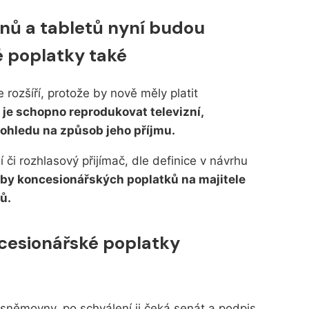
onů a tabletů nyní budou
 poplatky také
rozšíří, protože by nově měly platit
é je schopno reprodukovat televizní,
 ohledu na způsob jeho příjmu.
í či rozhlasový přijímač, dle definice v návrhu
by koncesionářských poplatků na majitele
ů.
cesionářské poplatky
sněmovny, po schválení ji čeká senát a podpis