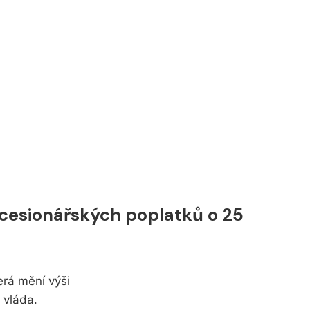
ncesionářských poplatků o 25
erá mění výši
 vláda.