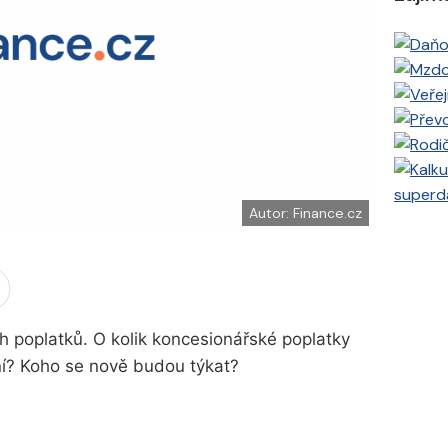
e
i
b
X
o
o
k
u
superd
Autor: Finance.cz
h poplatků. O kolik koncesionářské poplatky
ivní? Koho se nově budou týkat?