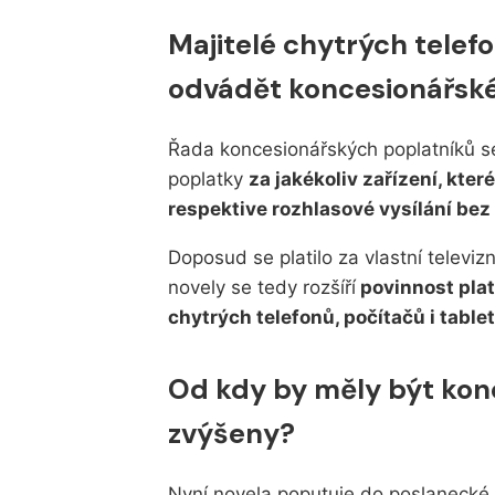
Majitelé chytrých telef
odvádět koncesionářské
Řada koncesionářských poplatníků se 
poplatky
za jakékoliv zařízení, kter
respektive rozhlasové vysílání bez
Doposud se platilo za vlastní televizn
novely se tedy rozšíří
povinnost plat
chytrých telefonů, počítačů i tablet
Od kdy by měly být kon
zvýšeny?
Nyní novela poputuje do poslanecké 