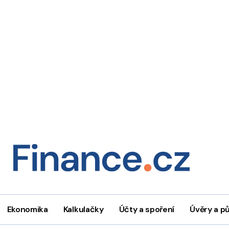
Ekonomika
Kalkulačky
Účty a spoření
Úvěry a p