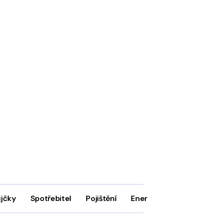
ůjčky
Spotřebitel
Pojištění
Energie
Firmy
In