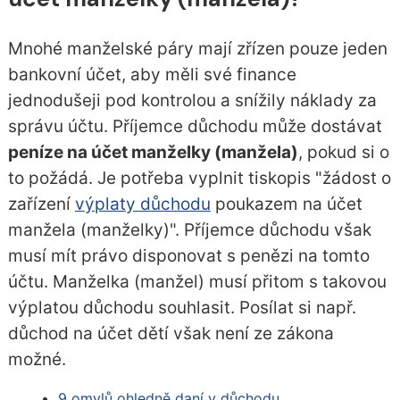
Mnohé manželské páry mají zřízen pouze jeden
bankovní účet, aby měli své finance
jednodušeji pod kontrolou a snížily náklady za
správu účtu. Příjemce důchodu může dostávat
peníze na účet manželky (manžela)
, pokud si o
to požádá. Je potřeba vyplnit tiskopis "žádost o
zařízení
výplaty důchodu
poukazem na účet
manžela (manželky)". Příjemce důchodu však
musí mít právo disponovat s penězi na tomto
účtu. Manželka (manžel) musí přitom s takovou
výplatou důchodu souhlasit. Posílat si např.
důchod na účet dětí však není ze zákona
možné.
9 omylů ohledně daní v důchodu