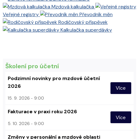
Mzdová kalkulačka
Veřejné registry
Převodník měn
Rodičovský příspěvek
Kalkulačka superdávky
Školení pro účetní
Podzimní novinky pro mzdové účetní
2026
Více
15. 9. 2026
9:00
Fakturace v praxi roku 2026
Více
5. 10. 2026
9:00
Změny v personální a mzdové oblasti