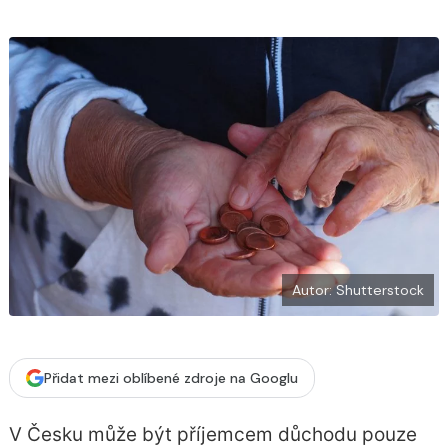
o
k
u
Autor: Shutterstock
Přidat mezi oblíbené zdroje na Googlu
V Česku může být příjemcem důchodu pouze