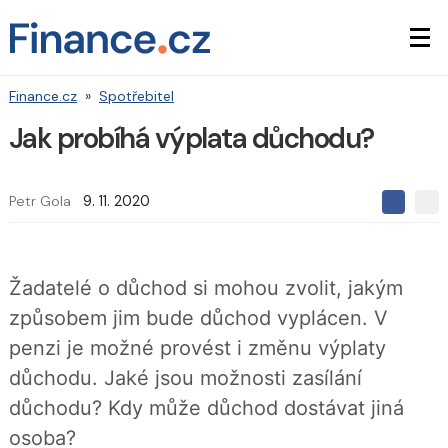
Finance.cz
»
Spotřebitel
Jak probíhá výplata důchodu?
Petr Gola
9. 11. 2020
S
S
S
d
d
d
í
í
í
l
l
e
e
l
Žadatelé o důchod si mohou zvolit, jakým
j
j
t
e
t
způsobem jim bude důchod vyplácen. V
e
e
t
n
n
penzi je možné provést i změnu výplaty
a
a
F
s
důchodu. Jaké jsou možnosti zasílání
a
í
c
t
důchodu? Kdy může důchod dostávat jiná
e
i
b
X
osoba?
o