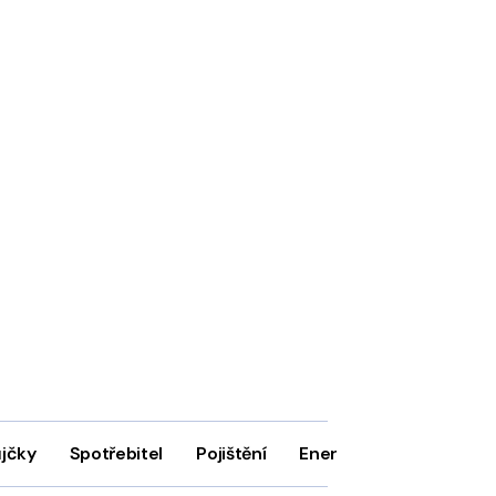
ůjčky
Spotřebitel
Pojištění
Energie
Firmy
In