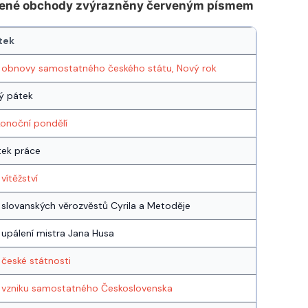
vřené obchody zvýrazněny červeným písmem
tek
 obnovy samostatného českého státu, Nový rok
ý pátek
konoční pondělí
tek práce
vítěžství
slovanských věrozvěstů Cyrila a Metoděje
upálení mistra Jana Husa
české státnosti
 vzniku samostatného Československa