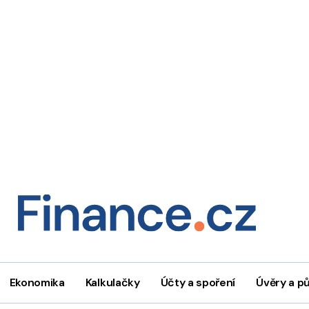
Ekonomika
Kalkulačky
Účty a spoření
Úvěry a p