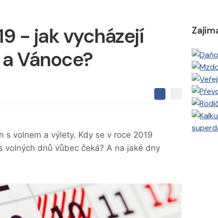
9 - jak vycházejí
Zajím
 a Vánoce?
S
S
S
d
d
d
í
í
í
l
l
superd
e
e
l
jen s volnem a výlety. Kdy se v roce 2019
j
j
t
e
s volných dnů vůbec čeká? A na jaké dny
t
e
e
t
n
n
a
a
F
s
a
í
c
t
e
i
b
X
o
o