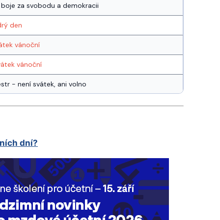
 boje za svobodu a demokracii
drý den
vátek vánoční
vátek vánoční
estr - není svátek, ani volno
ních dní?