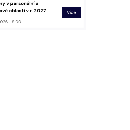
y v personální a
vé oblasti v r. 2027
Více
 2026
9:00