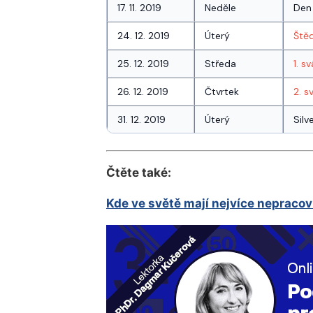
17. 11. 2019
Neděle
Den
24. 12. 2019
Úterý
Ště
25. 12. 2019
Středa
1. s
26. 12. 2019
Čtvrtek
2. s
31. 12. 2019
Úterý
Silv
Čtěte také:
Kde ve světě mají nejvíce nepracov