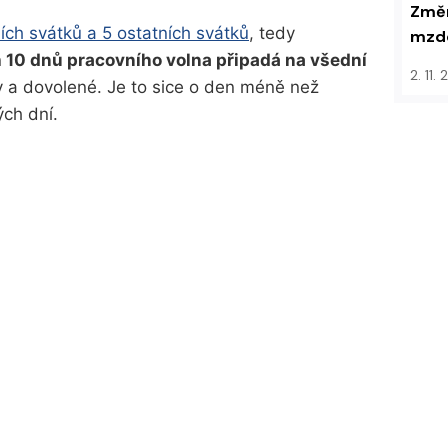
Změn
ních svátků a 5 ostatních svátků
, tedy
mzdo
n
10 dnů pracovního volna připadá na všední
2. 11.
y a dovolené. Je to sice o den méně než
ých dní.