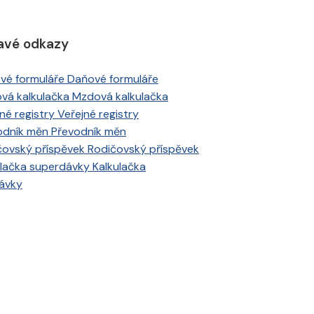
avé odkazy
Daňové formuláře
Mzdová kalkulačka
Veřejné registry
Převodník měn
Rodičovský příspěvek
Kalkulačka
ávky