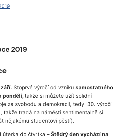
 2019
roce 2019
ce
září.
Stoprvé výročí od vzniku
samostatného
 pondělí,
takže si můžete užít solidní
je za svobodu a demokracii, tedy 30. výročí
, takže tradá na náměstí sentimentálně si
át nějakému studentovi pěstí).
 úterka do čtvrtka –
Štědrý den vychází na