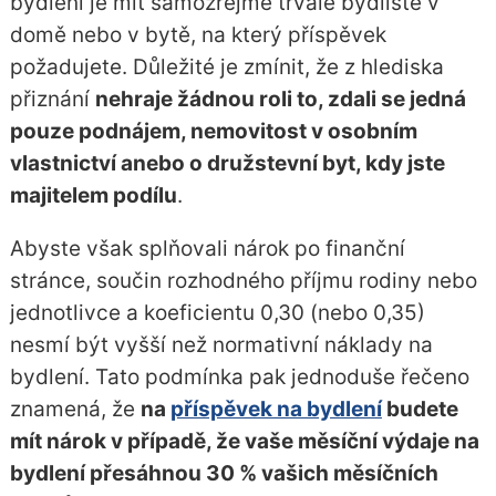
bydlení je mít samozřejmě trvalé bydliště v
domě nebo v bytě, na který příspěvek
požadujete. Důležité je zmínit, že z hlediska
přiznání
nehraje žádnou roli to, zdali se jedná
pouze podnájem, nemovitost v osobním
vlastnictví anebo o družstevní byt, kdy jste
majitelem podílu
.
Abyste však splňovali nárok po finanční
stránce, součin rozhodného příjmu rodiny nebo
jednotlivce a koeficientu 0,30 (nebo 0,35)
nesmí být vyšší než normativní náklady na
bydlení. Tato podmínka pak jednoduše řečeno
znamená, že
na
příspěvek na bydlení
budete
mít nárok v případě, že vaše měsíční výdaje na
bydlení přesáhnou 30 % vašich měsíčních