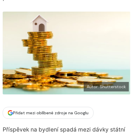
b
X
o
o
k
u
Autor: Shutterstock
Přidat mezi oblíbené zdroje na Googlu
Příspěvek na bydlení spadá mezi dávky státní