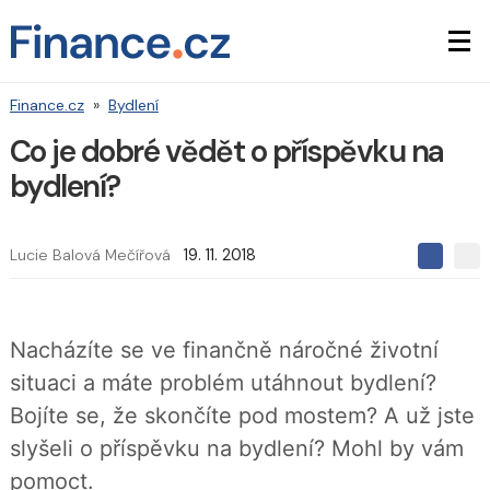
Finance.cz
»
Bydlení
Co je dobré vědět o příspěvku na
bydlení?
Lucie Balová Mečířová
19. 11. 2018
S
S
S
d
d
d
í
í
í
l
l
e
e
l
Nacházíte se ve finančně náročné životní
j
j
t
e
t
situaci a máte problém utáhnout bydlení?
e
e
t
n
n
Bojíte se, že skončíte pod mostem? A už jste
a
a
F
s
slyšeli o příspěvku na bydlení? Mohl by vám
a
í
c
t
pomoct.
e
i