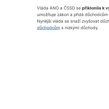
Vláda ANO a ČSSD se
přiklonila k 
umožňuje zákon a přidá důchodcům 
Nynější vláda se snaží zvyšovat dů
důchodcům
s nízkými důchody.