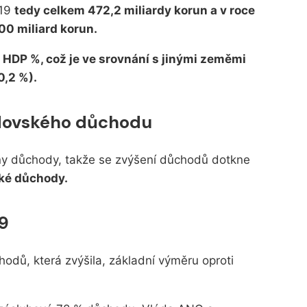
019
tedy celkem 472,2 miliardy korun a v roce
0 miliard korun.
4 HDP %, což je ve srovnání s jinými zeměmi
0,2 %).
 vdovského důchodu
y důchody, takže se zvýšení důchodů dotkne
ské důchody.
9
odů, která zvýšila, základní výměru oproti