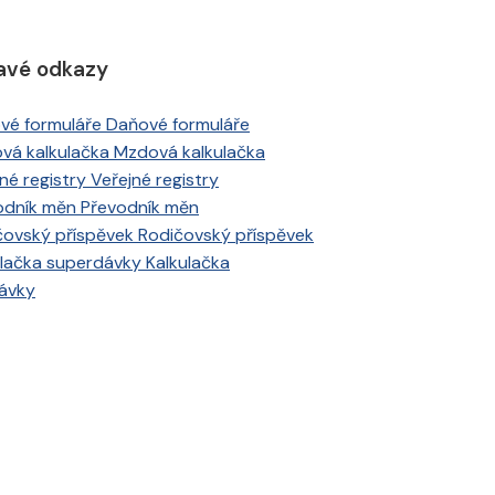
avé odkazy
Daňové formuláře
Mzdová kalkulačka
Veřejné registry
Převodník měn
Rodičovský příspěvek
Kalkulačka
ávky