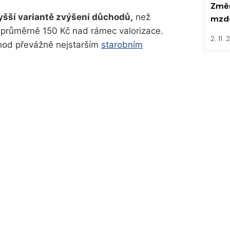
Změn
vyšší variantě zvýšení důchodů,
než
mzdo
průměrně 150 Kč nad rámec valorizace.
2. 11.
chod převážně nejstarším
starobním