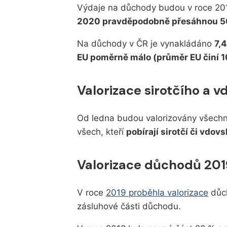
Výdaje na důchody budou v roce 2
2020 pravděpodobně přesáhnou 50
Na důchody v ČR je vynakládáno
7,
EU poměrně málo (průměr EU činí 1
Valorizace sirotčího a
Od ledna budou valorizovány všechn
všech, kteří
pobírají sirotčí či vdov
Valorizace důchodů 201
V roce
2019 proběhla valorizace
důch
zásluhové části důchodu.