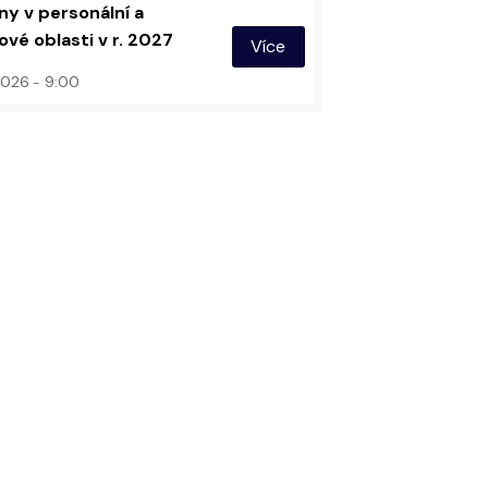
y v personální a
vé oblasti v r. 2027
Více
 2026
9:00