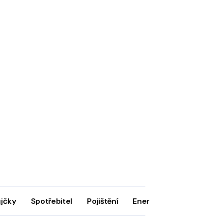
ůjčky
Spotřebitel
Pojištění
Energie
Firmy
In