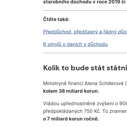
starobního důchodu v roce 2019 či 
Čtěte také:
Předdůchod, předčasný a řádný důc
9 omylů o daních v důchodu
Kolik to bude stát státn
Ministryně financí Alena Schillerová
kolem 38 miliard korun.
Vládou upřednostněné zvýšení o 900
předpokládaných 750 Kč. To znamená
o 7 miliard korun ročně.