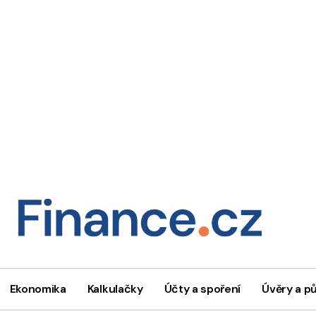
Ekonomika
Kalkulačky
Účty a spoření
Úvěry a p