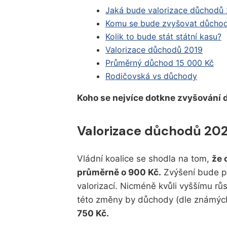
Jaká bude valorizace důchodů
Komu se bude zvyšovat důcho
Kolik to bude stát státní kasu?
Valorizace důchodů 2019
Průměrný důchod 15 000 Kč
Rodičovská vs důchody
Koho se nejvíce dotkne zvyšování
Valorizace důchodů 20
Vládní koalice se shodla na tom,
že 
průměrně o 900 Kč.
Zvýšení bude př
valorizací. Nicméně kvůli vyššímu r
této změny by důchody (dle známýc
750 Kč.