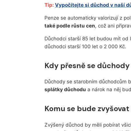
Tip:
Vypočítejte si důchod v naší 
Penze se automaticky valorizují z po
také podle růstu cen
, což ani připr
Důchodci starší 85 let budou mít od
důchodci starší 100 let o 2 000 Kč.
Kdy přesně se důchody 
Důchody se starobním důchodcům by
splátky důchodu
a nárok na něj bud
Komu se bude zvyšovat
Zvýšený důchod by měli pobírat všichn