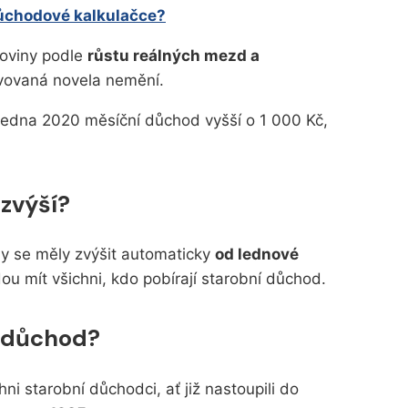
důchodové kalkulačce?
loviny podle
růstu reálných mezd a
avovaná novela nemění.
 ledna 2020 měsíční důchod vyšší o 1 000 Kč,
zvýší?
 se měly zvýšit automaticky
od lednové
ou mít všichni, kdo pobírají starobní důchod.
 důchod?
i starobní důchodci, ať již nastoupili do