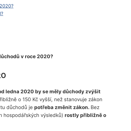
 2020?
d?
 důchodů v roce 2020?
20
od ledna 2020 by se měly důchody zvýšit
ibližně o 150 Kč vyšší, než stanovuje zákon
ůstu důchodů je
potřeba změnit zákon.
Bez
h hospodářských výsledků)
rostly přibližně o