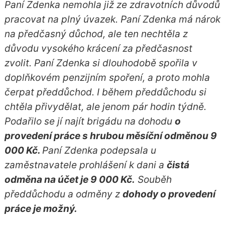
Paní Zdenka nemohla již ze zdravotních důvodů
pracovat na plný úvazek. Paní Zdenka má nárok
na předčasný důchod, ale ten nechtěla z
důvodu vysokého krácení za předčasnost
zvolit. Paní Zdenka si dlouhodobě spořila v
doplňkovém penzijním spoření, a proto mohla
čerpat předdůchod. I během předdůchodu si
chtěla přivydělat, ale jenom pár hodin týdně.
Podařilo se jí najít brigádu na dohodu
o
provedení práce s hrubou měsíční odměnou 9
000 Kč.
Paní Zdenka podepsala u
zaměstnavatele prohlášení k dani a
čistá
odměna na účet je 9 000 Kč.
Souběh
předdůchodu a odměny z
dohody o provedení
práce je možný.