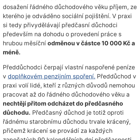
dosažení řádného důchodového věku příjem, ze
kterého je odváděno sociální pojištění. V praxi
si tedy přivydělávají předčasní důchodci
především na dohodu o provedení práce s
hrubou měsíční
odměnou v částce 10 000 Kč a
méně.
Předdůchodci čerpají vlastní naspořené peníze
v
doplňkovém penzijním spoření.
Předdůchod v
praxi volí lidé, kteří z různých důvodů nemohou
pracovat až do řádného důchodového věku a
nechtějí přitom odcházet do předčasného
důchodu.
Předčasný důchod je totiž oproti
řádnému starobnímu důchodu trvale krácený,
přičemž krácení se provádí za každých
započatých 90 kalendářních dní předčasnosti.