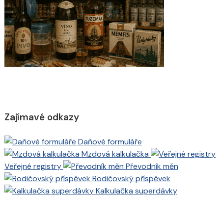
Zajímavé odkazy
Daňové formuláře
Mzdová kalkulačka
Veřejné registry
Převodník měn
Rodičovský příspěvek
Kalkulačka superdávky