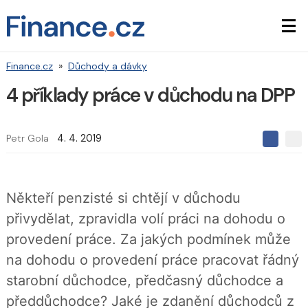
Finance.cz
»
Důchody a dávky
4 příklady práce v důchodu na DPP
Petr Gola
4. 4. 2019
S
S
S
d
d
d
í
í
í
l
l
e
e
l
Někteří penzisté si chtějí v důchodu
j
j
t
e
t
přivydělat, zpravidla volí práci na dohodu o
e
e
t
n
n
provedení práce. Za jakých podmínek může
a
a
F
s
na dohodu o provedení práce pracovat řádný
a
í
c
t
starobní důchodce, předčasný důchodce a
e
i
b
X
předdůchodce? Jaké je zdanění důchodců z
o