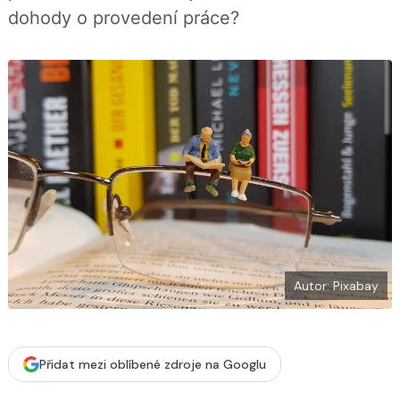
o
dohody o provedení práce?
k
u
Autor: Pixabay
Přidat mezi oblíbené zdroje na Googlu