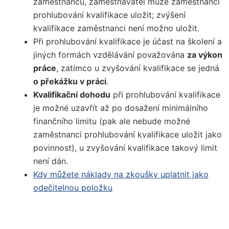
zaměstnanců, zaměstnavatel může zaměstnanci
prohlubování kvalifikace uložit; zvýšení
kvalifikace zaměstnanci není možno uložit.
Při prohlubování kvalifikace je účast na školení a
jiných formách vzdělávání považována
za výkon
práce
, zatímco u zvyšování kvalifikace se jedná
o překážku v práci
.
Kvalifikační dohodu
při prohlubování kvalifikace
je možné uzavřít až po dosažení minimálního
finančního limitu (pak ale nebude možné
zaměstnanci prohlubování kvalifikace uložit jako
povinnost), u zvyšování kvalifikace takový limit
není dán.
Kdy můžete náklady na zkoušky uplatnit jako
odečitelnou položku