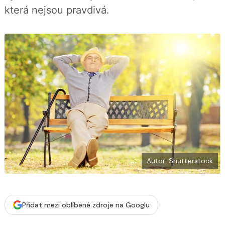
o
která nejsou pravdivá.
k
u
Autor: Shutterstock
Přidat mezi oblíbené zdroje na Googlu