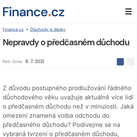
Finance.cz
»
Důchody a dávky
Nepravdy o předčasném důchodu
Petr Gola
8. 7. 2021
S
S
S
d
d
d
í
í
í
l
l
e
e
l
Z důvodu postupného prodlužování řádného
j
j
t
e
t
důchodového věku uvažuje aktuálně více lidí
e
e
t
n
n
o předčasném důchodu než v minulosti. Jaká
a
a
F
s
omezení znamená volba odchodu do
a
í
c
t
předčasného důchodu? Podívejme se na
e
i
b
X
vybraná tvrzení o předčasném důchodu,
o