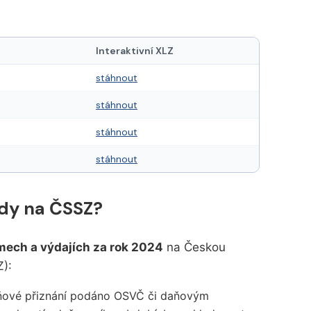
Interaktivní XLZ
stáhnout
stáhnout
stáhnout
stáhnout
dy na ČSSZ?
mech a výdajích za rok 2024
na Českou
Z):
aňové přiznání podáno OSVČ či daňovým