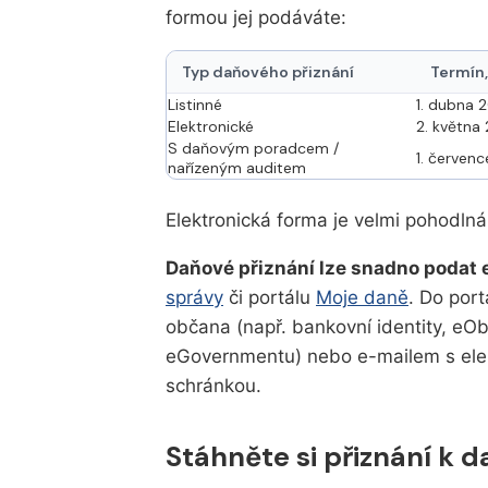
formou jej podáváte:
Typ daňového přiznání
Termín,
Listinné
1. dubna 
Elektronické
2. května
S daňovým poradcem /
1. červen
nařízeným auditem
Elektronická forma je velmi pohodlná
Daňové přiznání lze snadno podat 
správy
či portálu
Moje daně
. Do port
občana (např. bankovní identity, eO
eGovernmentu) nebo e-mailem s ele
schránkou.
Stáhněte si přiznání k d