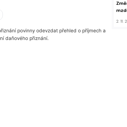
Změn
mzdo
2. 11.
iznání povinny odevzdat přehled o příjmech a
ní daňového přiznání.