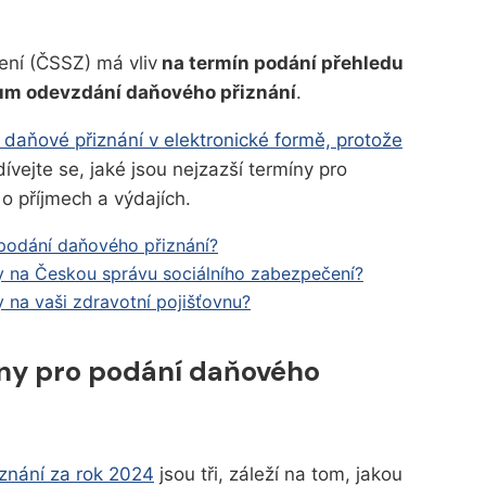
ení (ČSSZ) má vliv
na termín podání přehledu
tum odevzdání daňového přiznání
.
daňové přiznání v elektronické formě, protože
dívejte se, jaké jsou nejzazší termíny pro
o příjmech a výdajích.
 podání daňového přiznání?
y na Českou správu sociálního zabezpečení?
 na vaši zdravotní pojišťovnu?
íny pro podání daňového
znání za rok 2024
jsou tři, záleží na tom, jakou