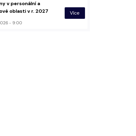
y v personální a
vé oblasti v r. 2027
Více
 2026
9:00