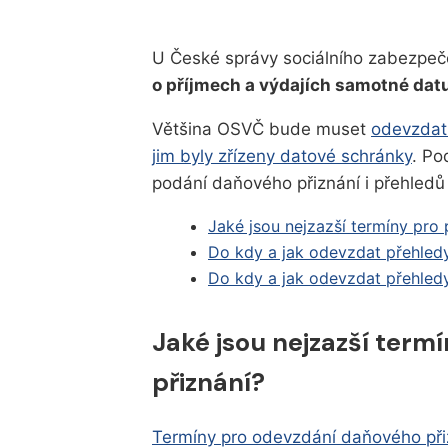
U České správy sociálního zabezpeč
o příjmech a výdajích samotné da
Většina OSVČ bude muset
odevzdat 
jim byly zřízeny datové schránky
. Po
podání daňového přiznání i přehledů 
Jaké jsou nejzazší termíny pro
Do kdy a jak odevzdat přehled
Do kdy a jak odevzdat přehledy
Jaké jsou nejzazší term
přiznání?
Termíny pro odevzdání daňového při