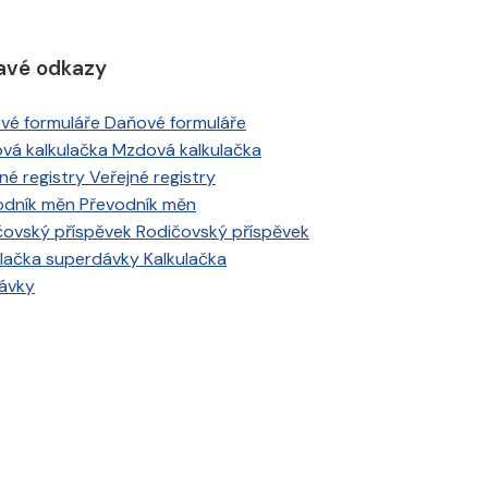
avé odkazy
Daňové formuláře
Mzdová kalkulačka
Veřejné registry
Převodník měn
Rodičovský příspěvek
Kalkulačka
ávky