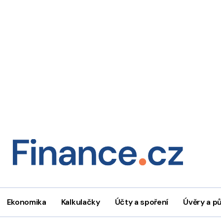
Ekonomika
Kalkulačky
Účty a spoření
Úvěry a p