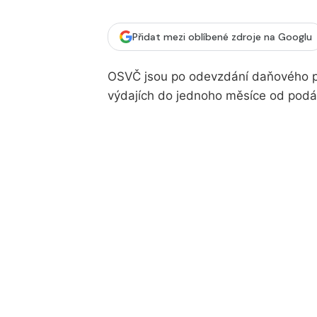
Přidat mezi oblíbené zdroje na Googlu
OSVČ jsou po odevzdání daňového př
výdajích do jednoho měsíce od podá