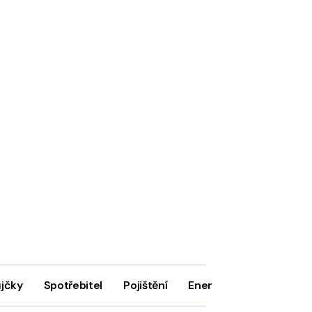
ůjčky
Spotřebitel
Pojištění
Energie
Firmy
In