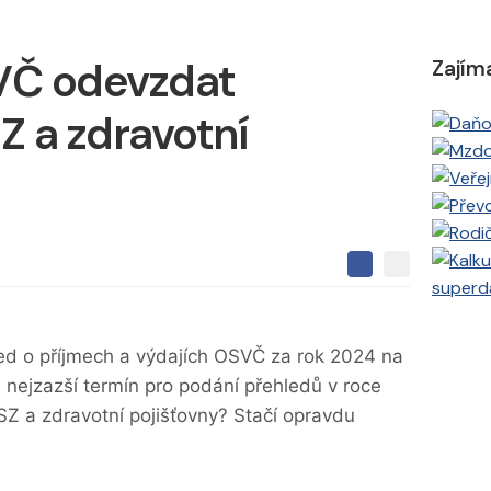
VČ odevzdat
Zajím
Z a zdravotní
S
S
S
superd
d
d
d
í
í
í
l
l
e
e
l
d o příjmech a výdajích OSVČ za rok 2024 na
j
j
t
e
 nejzazší termín pro podání přehledů v roce
t
e
e
t
n
Z a zdravotní pojišťovny? Stačí opravdu
n
a
a
F
s
a
í
c
t