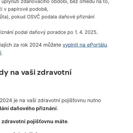
uplynutí zdaňovacího období, bez ohledu na to,
či v papírové podobě,
hůta), pokud OSVČ podala daňové přiznání
řiznání podal daňový poradce po 1. 4. 2025.
ýdajích za rok 2024 můžete
vyplnit na ePortálu
í
.
y na vaši zdravotní
 2024 je na vaši zdravotní pojišťovnu nutno
dání daňového přiznání
.
u zdravotní pojišťovnu máte
.