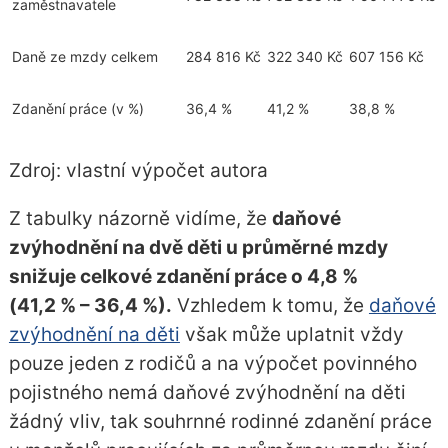
zaměstnavatele
Daně ze mzdy celkem
284 816 Kč
322 340 Kč
607 156 Kč
Zdanění práce (v %)
36,4 %
41,2 %
38,8 %
Zdroj:
vlastní výpočet autora
Z tabulky názorně vidíme, že
daňové
zvýhodnění na dvě děti u průměrné mzdy
snižuje celkové zdanění práce o 4,8 %
(41,2 % – 36,4 %).
Vzhledem k tomu, že
daňové
zvýhodnění na děti
však může uplatnit vždy
pouze jeden z rodičů a na výpočet povinného
pojistného nemá daňové zvýhodnění na děti
žádný vliv, tak souhrnné rodinné zdanění práce