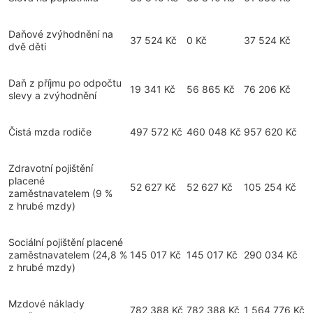
Daňové zvýhodnění na
37 524 Kč
0 Kč
37 524 Kč
dvě děti
Daň z příjmu po odpočtu
19 341 Kč
56 865 Kč
76 206 Kč
slevy a zvýhodnění
Čistá mzda rodiče
497 572 Kč
460 048 Kč
957 620 Kč
Zdravotní pojištění
placené
52 627 Kč
52 627 Kč
105 254 Kč
zaměstnavatelem
(9 %
z hrubé mzdy)
Sociální pojištění placené
zaměstnavatelem
(24,8 %
145 017 Kč
145 017 Kč
290 034 Kč
z hrubé mzdy)
Mzdové náklady
782 388 Kč
782 388 Kč
1 564 776 Kč