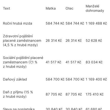
Manželé
Text
Matka
Otec
dohromady
Roční hrubá mzda
584 744 Kč
584 744 Kč
1 169 488 Kč
Zdravotní pojištění
placené zaměstnancem
26 314 Kč
26 314 Kč
52 628 Kč
(4,5 % z hrubé mzdy)
Sociální pojištění placené
zaměstnancem
(7,1 %
41 517 Kč
41 517 Kč
83 034 Kč
z hrubé mzdy)
Daňový základ
584 700 Kč
584 700 Kč
1 169 400 Kč
Daň z příjmu
(15 %
87 705 Kč
87 705 Kč
175 410 Kč
z hrubé mzdy)
Sleva na poplatníka
30 840 Kč
30 840 Kč
61 680 Kč