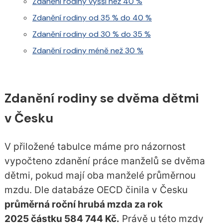
Zdanění rodiny vyšší než 40 %
Zdanění rodiny od 35 % do 40 %
Zdanění rodiny od 30 % do 35 %
Zdanění rodiny méně než 30 %
Zdanění rodiny se dvěma dětmi
v Česku
V přiložené tabulce máme pro názornost
vypočteno zdanění práce manželů se dvěma
dětmi, pokud mají oba manželé průměrnou
mzdu. Dle databáze OECD činila v Česku
průměrná roční hrubá mzda za rok
2025 částku 584 744 Kč.
Právě u této mzdy