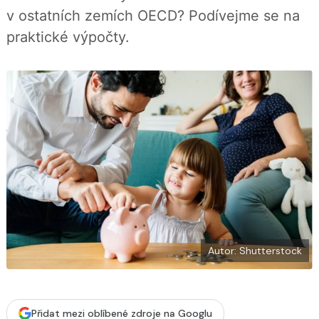
b
X
v ostatních zemích OECD? Podívejme se na
o
o
praktické výpočty.
k
u
Autor: Shutterstock
Přidat mezi oblíbené zdroje na Googlu