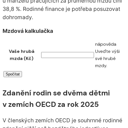
u manželů pracujících za průměrnou mzdu činí
38,8 %. Rodinné finance je potřeba posuzovat
dohromady.
Mzdová kalkulačka
nápověda
Vaše hrubá
Uveďte výši
mzda (Kč)
své hrubé
mzdy.
Zdanění rodin se dvěma dětmi
v zemích OECD za rok 2025
V členských zemích OECD je souhrnné rodinné