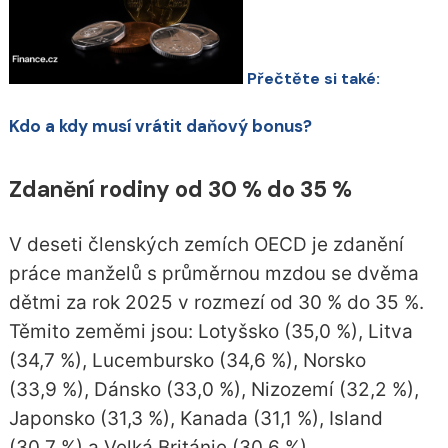
Přečtěte si také:
Kdo a kdy musí vrátit daňový bonus?
Zdanění rodiny o
d 30 % do 35 %
V deseti členských zemích OECD je zdanění
práce manželů s průměrnou mzdou se dvěma
dětmi za rok 2025 v rozmezí od 30 % do 35 %.
Těmito zeměmi jsou: Lotyšsko (35,0 %), Litva
(34,7 %), Lucembursko (34,6 %), Norsko
(33,9 %), Dánsko (33,0 %), Nizozemí (32,2 %),
Japonsko (31,3 %), Kanada (31,1 %), Island
(30,7 %) a Velká Británie (30,6 %).