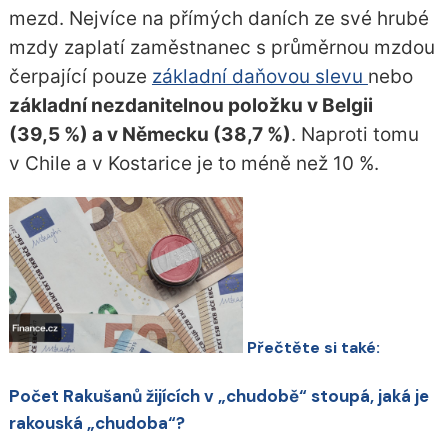
mezd. Nejvíce na přímých daních ze své hrubé
mzdy zaplatí zaměstnanec s průměrnou mzdou
čerpající pouze
základní daňovou slevu
nebo
základní nezdanitelnou položku v Belgii
(39,5 %) a v Německu (38,7 %)
. Naproti tomu
v Chile a v Kostarice je to méně než 10 %.
Přečtěte si také:
Počet Rakušanů žijících v „chudobě“ stoupá, jaká je
rakouská „chudoba“?