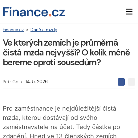
Finance.cz
»
Daně a mzdy
Ve kterých zemích je průměrná
čistá mzda nejvyšší? O kolik méně
bereme oproti sousedům?
Petr Gola
14. 5. 2026
S
S
S
d
d
d
í
í
í
l
l
e
e
l
Pro zaměstnance je nejdůležitější čistá
j
j
t
e
t
mzda, kterou dostávají od svého
e
e
t
n
n
zaměstnavatele na účet. Tedy částka po
a
a
F
s
zdanění. Hned ve 13 členských zemích
a