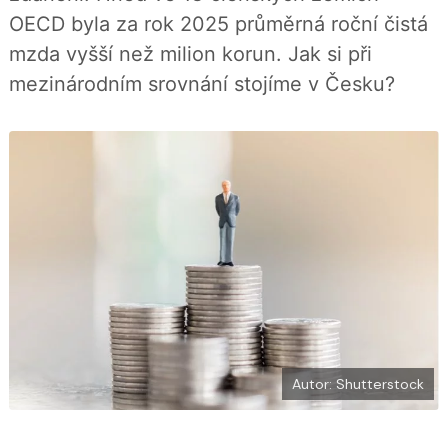
í
c
t
OECD byla za rok 2025 průměrná roční čistá
e
i
b
X
mzda vyšší než milion korun. Jak si při
o
o
mezinárodním srovnání stojíme v Česku?
k
u
Autor: Shutterstock