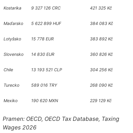
Kostarika
9 327 126 CRC
421 325 Kč
Maďarsko
5 622 899 HUF
384 083 Kč
Lotyšsko
15 778 EUR
383 892 Kč
Slovensko
14 830 EUR
360 826 Kč
Chile
13 193 521 CLP
304 256 Kč
Turecko
589 016 TRY
268 090 Kč
Mexiko
190 620 MXN
229 129 Kč
Pramen: OECD, OECD Tax Database, Taxing
Wages 2026