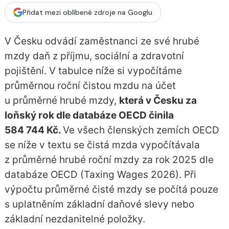
Přidat mezi oblíbené zdroje na Googlu
V Česku odvádí zaměstnanci ze své hrubé
mzdy daň z příjmu, sociální a zdravotní
pojištění. V tabulce níže si vypočítáme
průměrnou roční čistou mzdu na účet
u průměrné hrubé mzdy,
která v Česku za
loňský rok dle databáze OECD činila
584 744 Kč.
Ve všech členských zemích OECD
se níže v textu se čistá mzda vypočítávala
z průměrné hrubé roční mzdy za rok 2025 dle
databáze OECD (Taxing Wages 2026). Při
výpočtu průměrné čisté mzdy se počítá pouze
s uplatněním základní daňové slevy nebo
základní nezdanitelné položky.