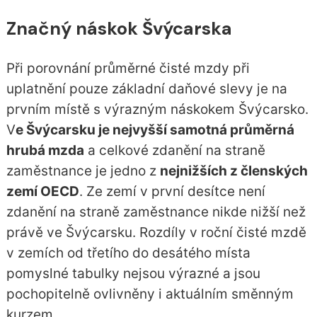
Značný náskok Švýcarska
Při porovnání průměrné čisté mzdy při
uplatnění pouze základní daňové slevy je na
prvním místě s výrazným náskokem Švýcarsko.
V
e Švýcarsku je nejvyšší samotná průměrná
hrubá mzda
a celkové zdanění na straně
zaměstnance je jedno z
nejnižších z členských
zemí OECD
. Ze zemí v první desítce není
zdanění na straně zaměstnance nikde nižší než
právě ve Švýcarsku. Rozdíly v roční čisté mzdě
v zemích od třetího do desátého místa
pomyslné tabulky nejsou výrazné a jsou
pochopitelně ovlivněny i aktuálním směnným
kurzem.