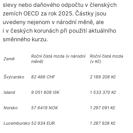
slevy nebo daňového odpočtu v členských
zemích OECD za rok 2025. Částky jsou
uvedeny nejenom v národní měně, ale
i v českých korunách při použití aktuálního
směnného kurzu.
Roční čistá mzda (v národní
Roční čistá mzda
Země
měně)
(v Kč)
Švýcarsko
82 486 CHF
2 189 208 Kč
Island
9 051 608 ISK
1 533 370 Kč
Norsko
57 6419 NOK
1 297 091 Kč
Lucembursko
52 934 EUR
1 287 928 Kč