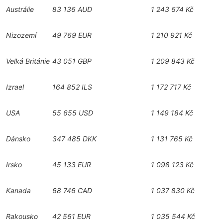
Austrálie
83 136 AUD
1 243 674 Kč
Nizozemí
49 769 EUR
1 210 921 Kč
Velká Británie
43 051 GBP
1 209 843 Kč
Izrael
164 852 ILS
1 172 717 Kč
USA
55 655 USD
1 149 184 Kč
Dánsko
347 485 DKK
1 131 765 Kč
Irsko
45 133 EUR
1 098 123 Kč
Kanada
68 746 CAD
1 037 830 Kč
Rakousko
42 561 EUR
1 035 544 Kč