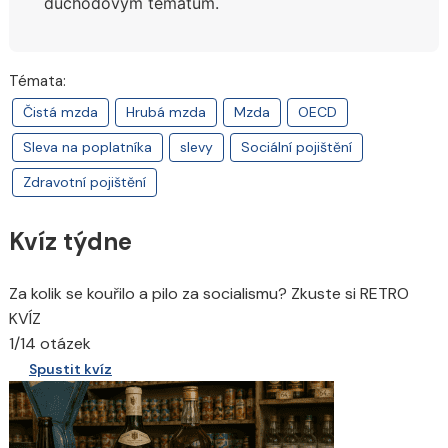
důchodovým tématům.
Témata:
Čistá mzda
Hrubá mzda
Mzda
OECD
Sleva na poplatníka
slevy
Sociální pojištění
Zdravotní pojištění
Kvíz týdne
Za kolik se kouřilo a pilo za socialismu? Zkuste si RETRO
KVÍZ
1/14 otázek
Spustit kvíz