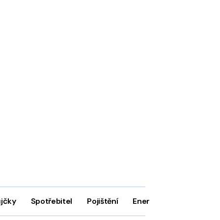
ůjčky
Spotřebitel
Pojištění
Energie
Firmy
In