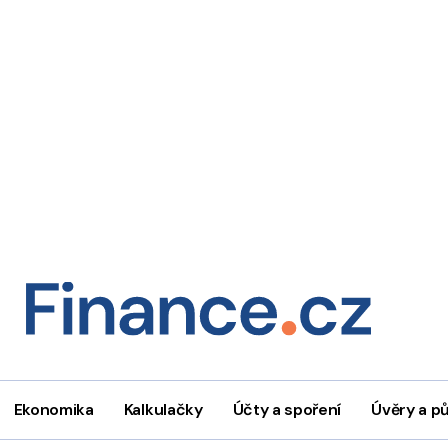
Ekonomika
Kalkulačky
Účty a spoření
Úvěry a p