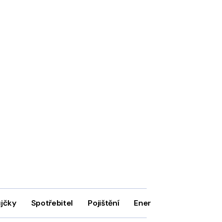
ůjčky
Spotřebitel
Pojištění
Energie
Firmy
In