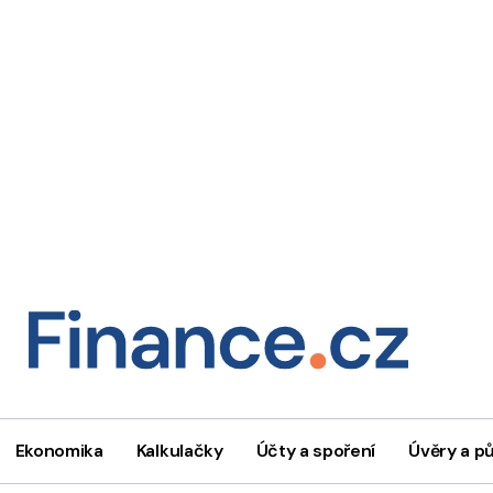
Ekonomika
Kalkulačky
Účty a spoření
Úvěry a p