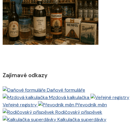
Zajímavé odkazy
Daňové formuláře
Mzdová kalkulačka
Veřejné registry
Převodník měn
Rodičovský příspěvek
Kalkulačka superdávky