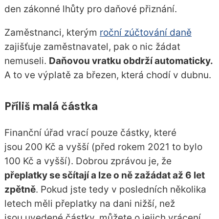
den zákonné lhůty pro daňové přiznání.
Zaměstnanci, kterým
roční zúčtování daně
zajišťuje zaměstnavatel, pak o nic žádat
nemuseli.
Daňovou vratku obdrží automaticky.
A to ve výplatě za březen, která chodí v dubnu.
Příliš malá částka
Finanční úřad vrací pouze částky, které
jsou 200 Kč a vyšší (před rokem 2021 to bylo
100 Kč a vyšší). Dobrou zprávou je, že
přeplatky se sčítají a lze o ně zažádat až 6 let
zpětně
. Pokud jste tedy v posledních několika
letech měli přeplatky na dani nižší, než
jsou uvedené částky, můžete o jejich vrácení