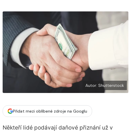
b
X
o
o
k
u
Autor: Shutterstock
Přidat mezi oblíbené zdroje na Googlu
Někteří lidé podávají daňové přiznání už v