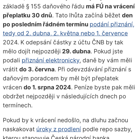
základě § 155 daňového řádu
má FÚ na vrácení
přeplatku 30 dnů
. Tato lhůta začíná běžet
den
po posledním řádném termínu
podání přiznání,
tedy od 2. dubna, 2. května nebo 1. července
2024. K odepsání částky z účtu ČNB by tak
mělo dojít nejpozději
29. dubna
. Pokud jste
podali
přiznání elektronicky
, daně by vám měli
vrátit
do 3. června
. Při odevzdávání přiznání s
daňovým poradcem by měl být přeplatek
vrácen
do 1. srpna 2024
. Peníze byste pak měli
obdržet nejpozději v následujících dnech po
termínech.
Pokud by k vrácení nedošlo, na dluhu začnou
naskakovat
úroky z prodlení
podle repo sazby,
kterou stanovuje Česká národní banka.