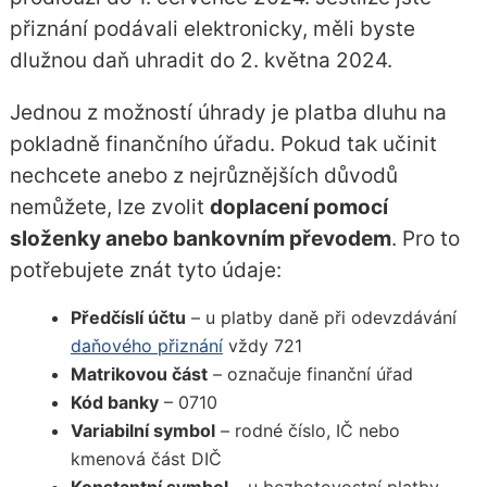
přiznání podávali elektronicky, měli byste
dlužnou daň uhradit do 2. května 2024.
Jednou z možností úhrady je platba dluhu na
pokladně finančního úřadu. Pokud tak učinit
nechcete anebo z nejrůznějších důvodů
nemůžete, lze zvolit
doplacení pomocí
složenky anebo bankovním převodem
. Pro to
potřebujete znát tyto údaje:
Předčíslí účtu
– u platby daně při odevzdávání
daňového přiznání
vždy 721
Matrikovou část
– označuje finanční úřad
Kód banky
– 0710
Variabilní symbol
– rodné číslo, IČ nebo
kmenová část DIČ
Konstantní symbol
– u bezhotovostní platby