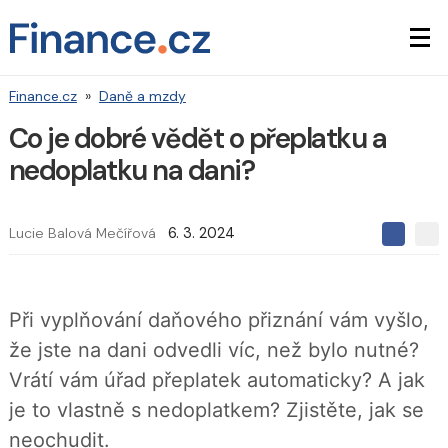
Finance.cz
»
Daně a mzdy
Co je dobré vědět o přeplatku a
nedoplatku na dani?
Lucie Balová Mečířová
6. 3. 2024
S
S
S
d
d
d
í
í
í
l
l
e
e
l
Při vyplňování daňového přiznání vám vyšlo,
j
j
t
e
t
že jste na dani odvedli víc, než bylo nutné?
e
e
t
n
n
Vrátí vám úřad přeplatek automaticky? A jak
a
a
F
s
je to vlastně s nedoplatkem? Zjistěte, jak se
a
í
c
t
neochudit.
e
i