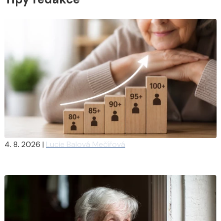
4. 8. 2026
|
Lucie Balová Mečířová
Důchody se budou v závislosti na věku nakonec zvyšovat.
U někoho v součtu až o 3000 Kč měsíčně