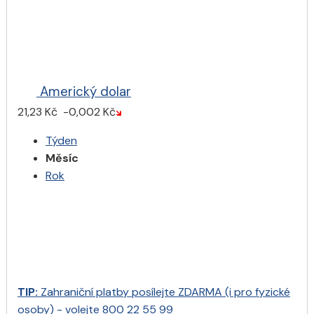
Americký dolar
21,23 Kč
-0,002 Kč
Týden
Měsíc
Rok
TIP:
Zahraniční platby
posílejte
ZDARMA
(i pro fyzické
osoby) -
volejte 800 22 55 99