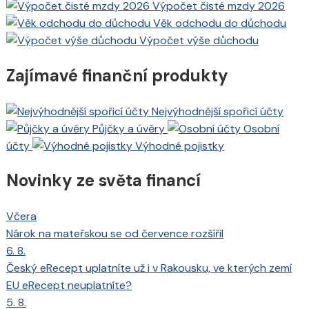
Výpočet čisté mzdy 2026
Věk odchodu do důchodu
Výpočet výše důchodu
Zajímavé finanční produkty
Nejvýhodnější spořicí účty
Půjčky a úvěry
Osobní
účty
Výhodné pojistky
Novinky ze světa financí
Včera
Nárok na mateřskou se od července rozšířil
6. 8.
Český eRecept uplatníte už i v Rakousku, ve kterých zemí
EU eRecept neuplatníte?
5. 8.