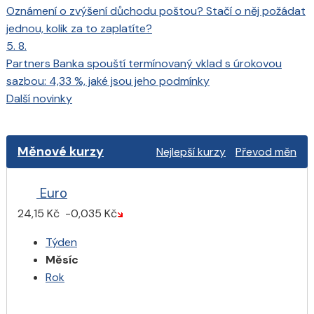
Oznámení o zvýšení důchodu poštou? Stačí o něj požádat
jednou, kolik za to zaplatíte?
5. 8.
Partners Banka spouští termínovaný vklad s úrokovou
sazbou: 4,33 %, jaké jsou jeho podmínky
Další novinky
Měnové kurzy
Nejlepší kurzy
Převod měn
Euro
24,15 Kč
-0,035 Kč
Týden
Měsíc
Rok