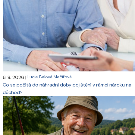
6. 8. 2026
|
Lucie Balová Mečířová
Co se počítá do náhradní doby pojištění v rámci nároku na
důchod?