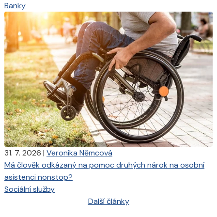
Banky
31. 7. 2026
|
Veronika Němcová
Má člověk odkázaný na pomoc druhých nárok na osobní
asistenci nonstop?
Sociální služby
Další články