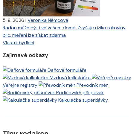
5. 8. 2026
|
Veronika Němcová
Radon může být i ve vašem domě. Zvyšuje riziko rakoviny
plic, měření lze získat zdarma
Vlastní bydlení
Zajímavé odkazy
Daňové formuláře
Mzdová kalkulačka
Veřejné registry
Převodník měn
Rodičovský příspěvek
Kalkulačka superdávky
Tipy redakce