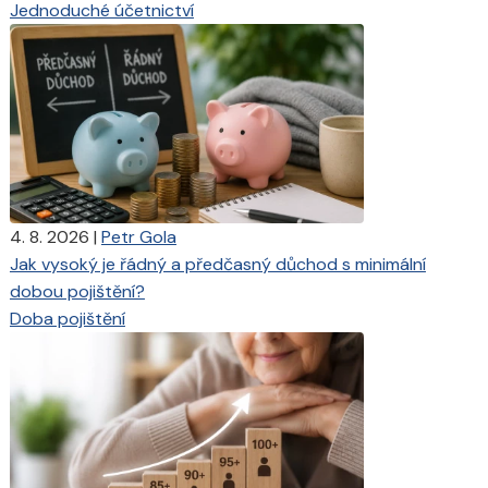
Jednoduché účetnictví
4. 8. 2026
|
Petr Gola
Jak vysoký je řádný a předčasný důchod s minimální
dobou pojištění?
Doba pojištění