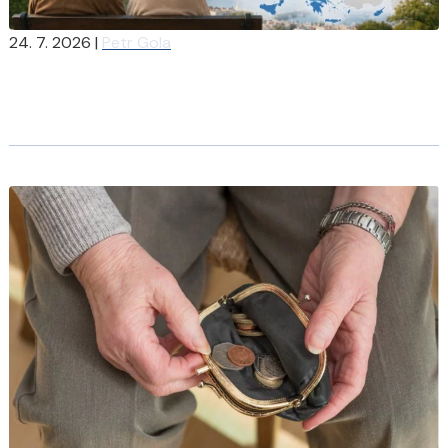
24. 7. 2026
|
Petr Gola
Chodí Češi nejpozději do důchodu z celé EU? Kdy chodí
Itálové či Němci?