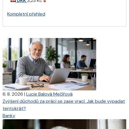
DKK
3,23 Kč
Kompletní přehled
6. 8. 2026
|
Lucie Balová Mečířová
Zvýšení důchodů za práci se zase vrací. Jak bude vypadat
tentokrát?
Banky