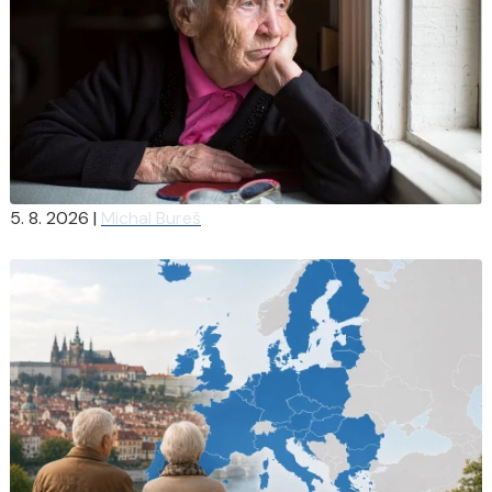
5. 8. 2026
|
Michal Bureš
O dědictví I: Kdo a jakým podílem bude dědit bez závěti?