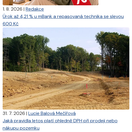
1. 8. 2026
|
Redakce
Úrok až 4,21 % u mBank a repasovaná technika se slevou
600 Kč
31. 7. 2026
|
Lucie Balová Mečířová
Jaká pravidla letos platí ohledně DPH při prodeji nebo
nákupu pozemku