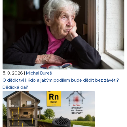
5. 8. 2026
|
Michal Bureš
O dědictví I: Kdo a jakým podílem bude dědit bez závěti?
Dědická daň