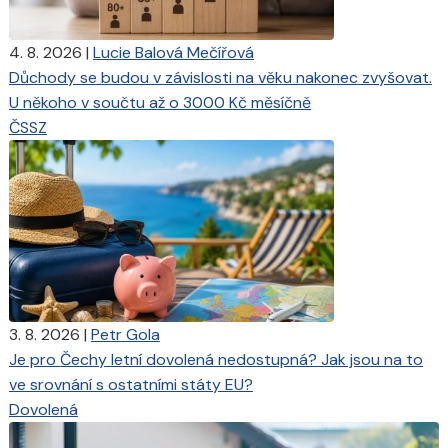
4. 8. 2026
|
Lucie Balová Mečířová
Důchody se budou v závislosti na věku nakonec zvyšovat.
U někoho v součtu až o 3000 Kč měsíčně
ČSSZ
3. 8. 2026
|
Petr Gola
Je pro Čechy letní dovolená nedostupná? Jak jsou na to
ve srovnání s ostatními státy EU?
Dovolená