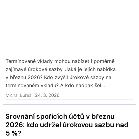
Termínované vklady mohou nabízet i poměrně
zajímavé úrokové sazby. Jaká je jejich nabídka
v březnu 2026? Kdo zvýšil úrokové sazby na
terminovaném vkladu? A kdo naopak šel
s úroky dolů?
Michal Bureš
24. 3. 2026
Srovnání spořicích účtů v březnu
2026: kdo udržel úrokovou sazbu nad
5 %?