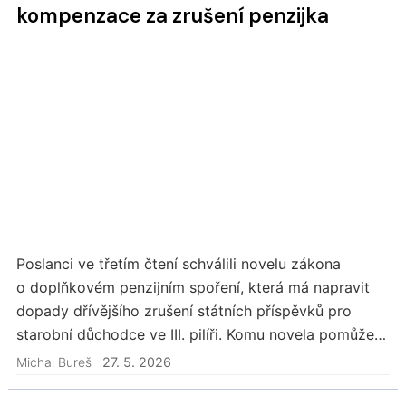
kompenzace za zrušení penzijka
Poslanci ve třetím čtení schválili novelu zákona
o doplňkovém penzijním spoření, která má napravit
dopady dřívějšího zrušení státních příspěvků pro
starobní důchodce ve III. pilíři. Komu novela pomůže?
Novela umožní ukončení penzijka bez sankcí…
Michal Bureš
27. 5. 2026