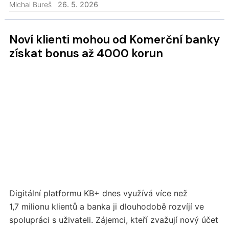
podmínek a kde jich musíte splnit celou řadu?
Michal Bureš
26. 5. 2026
Noví klienti mohou od Komerční banky
získat bonus až 4000 korun
Digitální platformu KB+ dnes využívá více než
1,7 milionu klientů a banka ji dlouhodobě rozvíjí ve
spolupráci s uživateli. Zájemci, kteří zvažují nový účet