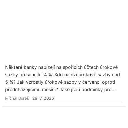
Některé banky nabízejí na spořicích účtech úrokové
sazby přesahující 4 %. Kdo nabízí úrokové sazby nad
5 %? Jak vzrostly úrokové sazby v červenci oproti
předcházejícímu měsíci? Jaké jsou podmínky pro
vyšší úročení?
Michal Bureš
29. 7. 2026