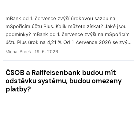
mBank od 1. července zvýší úrokovou sazbu na
mSpořicím účtu Plus. Kolik můžete získat? Jaké jsou
podmínky? mBank od 1. července zvýší na mSpořicím
účtu Plus úrok na 4,21 % Od 1. července 2026 se zvýší
úroková sazba na mSpořicím účtu Plus z 4,01 %…
Michal Bureš
19. 6. 2026
ČSOB a Raiffeisenbank budou mít
odstávku systému, budou omezeny
platby?