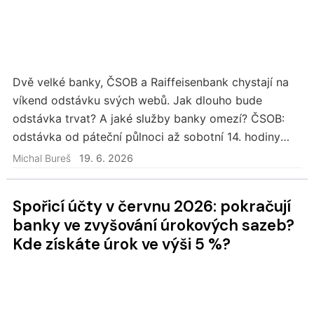
Dvě velké banky, ČSOB a Raiffeisenbank chystají na
víkend odstávku svých webů. Jak dlouho bude
odstávka trvat? A jaké služby banky omezí? ČSOB:
odstávka od páteční půlnoci až sobotní 14. hodiny
ČSOB chystá výraznější odstávku, její internetové…
Michal Bureš
19. 6. 2026
Spořicí účty v červnu 2026: pokračují
banky ve zvyšování úrokových sazeb?
Kde získáte úrok ve výši 5 %?