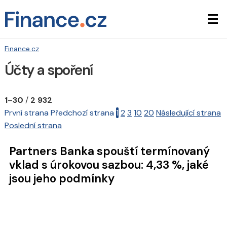
Finance.cz
Účty a spoření
1
–
30
/
2 932
První strana
Předchozí strana
1
2
3
10
20
Následující strana
Poslední strana
Partners Banka spouští termínovaný
vklad s úrokovou sazbou: 4,33 %, jaké
jsou jeho podmínky