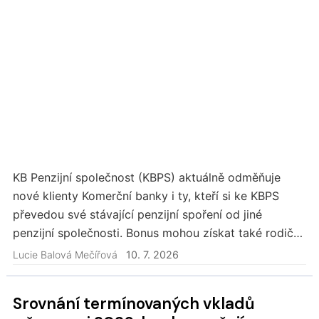
KB Penzijní společnost (KBPS) aktuálně odměňuje
nové klienty Komerční banky i ty, kteří si ke KBPS
převedou své stávající penzijní spoření od jiné
penzijní společnosti. Bonus mohou získat také rodiče
při založení dětského doplňkového penzijního…
Lucie Balová Mečířová
10. 7. 2026
Srovnání termínovaných vkladů