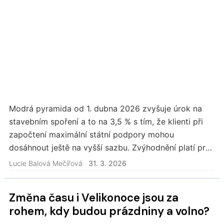
Modrá pyramida od 1. dubna 2026 zvyšuje úrok na
stavebním spoření a to na 3,5 % s tím, že klienti při
započtení maximální státní podpory mohou
dosáhnout ještě na vyšší sazbu. Zvýhodnění platí pro
nově uzavřené smlouvy, ale i pro klienty, kteří již…
Lucie Balová Mečířová
31. 3. 2026
Změna času i Velikonoce jsou za
rohem, kdy budou prázdniny a volno?