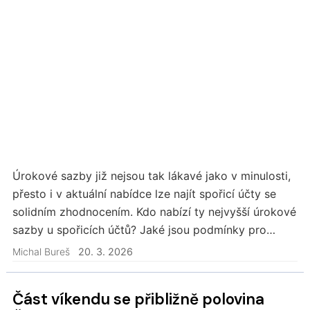
Úrokové sazby již nejsou tak lákavé jako v minulosti,
přesto i v aktuální nabídce lze najít spořicí účty se
solidním zhodnocením. Kdo nabízí ty nejvyšší úrokové
sazby u spořicích účtů? Jaké jsou podmínky pro
získání vyšších úrokových sazeb?
Michal Bureš
20. 3. 2026
Část víkendu se přibližně polovina