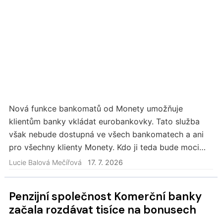
Nová funkce bankomatů od Monety umožňuje
klientům banky vkládat eurobankovky. Tato služba
však nebude dostupná ve všech bankomatech a ani
pro všechny klienty Monety. Kdo ji teda bude moci
využít? Co je potřeba k vložení eur přes bankomat?
Lucie Balová Mečířová
17. 7. 2026
Pro…
Penzijní společnost Komerční banky
začala rozdávat tisíce na bonusech