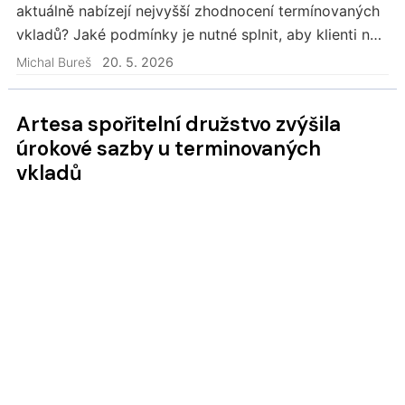
aktuálně nabízejí nejvyšší zhodnocení termínovaných
vkladů? Jaké podmínky je nutné splnit, aby klienti na
nejvyšší úrok dosáhli?
Michal Bureš
20. 5. 2026
Artesa spořitelní družstvo zvýšila
úrokové sazby u terminovaných
vkladů