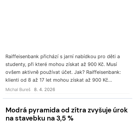
Raiffeisenbank přichází s jarní nabídkou pro děti a
studenty, při které mohou získat až 900 Kč. Musí
ovšem aktivně používat účet. Jak? Raiffeisenbank:
klienti od 8 až 17 let mohou získat až 900 Kč
V období od 1. dubna do 30. června 2026 mohou…
Michal Bureš
8. 4. 2026
Modrá pyramida od zítra zvyšuje úrok
na stavebku na 3,5 %