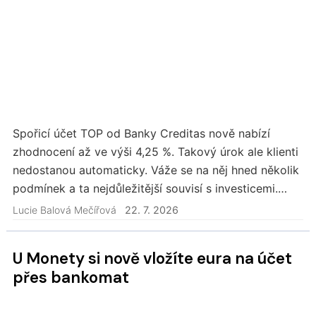
Spořicí účet TOP od Banky Creditas nově nabízí
zhodnocení až ve výši 4,25 %. Takový úrok ale klienti
nedostanou automaticky. Váže se na něj hned několik
podmínek a ta nejdůležitější souvisí s investicemi.
Vyšší úrok získají investující klienti…
Lucie Balová Mečířová
22. 7. 2026
U Monety si nově vložíte eura na účet
přes bankomat