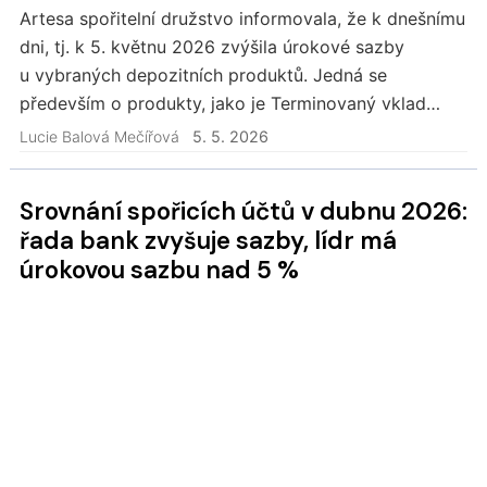
Artesa spořitelní družstvo informovala, že k dnešnímu
dni, tj. k 5. květnu 2026 zvýšila úrokové sazby
u vybraných depozitních produktů. Jedná se
především o produkty, jako je Terminovaný vklad
ARTESA STANDARD, ARTESA BONUS, ARTESA
Lucie Balová Mečířová
5. 5. 2026
PREMIUM a…
Srovnání spořicích účtů v dubnu 2026:
řada bank zvyšuje sazby, lídr má
úrokovou sazbu nad 5 %