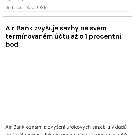
některých letištích posiluje, ale nárok na vstup už
Redakce
3. 7. 2026
nebude automatický pro každého – záležet bude na
vydavateli i konkrétní kartě.
Air Bank zvyšuje sazby na svém
termínovaném účtu až o 1 procentní
bod
Air Bank oznámila zvýšení úrokových sazeb u vkladů
na 1 a 3 měsíce. Jaká je nová výše úrokových sazeb?