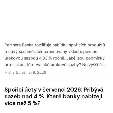
Partners Banka rozšiřuje nabídku spořicích produktů
o nový šestiměsíční termínovaný vklad s pevnou
úrokovou sazbou 4,33 % ročně. Jaké jsou podmínky
pro získání této vysoké úrokové sazby? Nejvyšší úrok
na termínovaném vkladu na trhu? Samotná…
Michal Bureš
5. 8. 2026
Spořicí účty v červenci 2026: Přibývá
sazeb nad 4 %. Které banky nabízejí
více než 5 %?