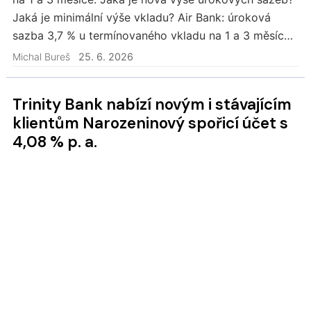
Jaká je minimální výše vkladu? Air Bank: úroková
sazba 3,7 % u termínovaného vkladu na 1 a 3 měsíce
Air Bank nabízí nejvyšší zhodnocení…
Michal Bureš
25. 6. 2026
Trinity Bank nabízí novým i stávajícím
klientům Narozeninový spořicí účet s
4,08 % p. a.