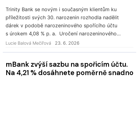
Trinity Bank se novým i současným klientům ku
příležitosti svých 30. narozenin rozhodla nadělit
dárek v podobě narozeninového spořícího účtu
s úrokem 4,08 % p. a. Uročení narozeninového
spořáku u Trinity je ale přece jen omezené Noví
Lucie Balová Mečířová
23. 6. 2026
klienti…
mBank zvýší sazbu na spořicím účtu.
Na 4,21 % dosáhnete poměrně snadno