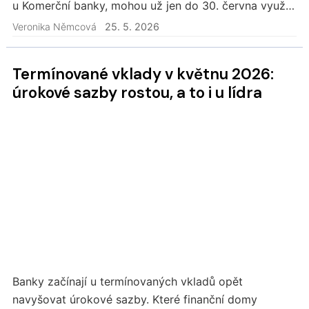
u Komerční banky, mohou už jen do 30. června využít
nabídku KB+ Bonus a získat až 4 000 Kč…
Veronika Němcová
25. 5. 2026
Termínované vklady v květnu 2026:
úrokové sazby rostou, a to i u lídra
Banky začínají u termínovaných vkladů opět
navyšovat úrokové sazby. Které finanční domy