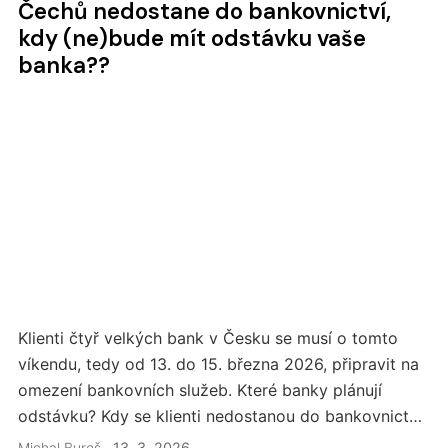
Čechů nedostane do bankovnictví,
kdy (ne)bude mít odstávku vaše
banka??
Klienti čtyř velkých bank v Česku se musí o tomto
víkendu, tedy od 13. do 15. března 2026, připravit na
omezení bankovních služeb. Které banky plánují
odstávku? Kdy se klienti nedostanou do bankovnictví?
Kdo omezí i výběr z bankomatů?
Michal Bureš
13. 3. 2026