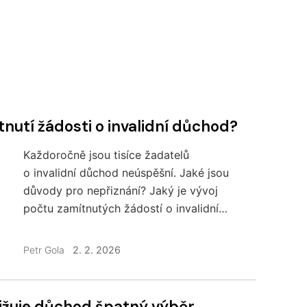
tnutí žádosti o invalidní důchod?
Každoročně jsou tisíce žadatelů
o invalidní důchod neúspěšní. Jaké jsou
důvody pro nepřiznání? Jaký je vývoj
počtu zamítnutých žádostí o invalidní
důchod a kolik lidí skutečně invalidní
důchod pobírá?
Petr Gola
2. 2. 2026