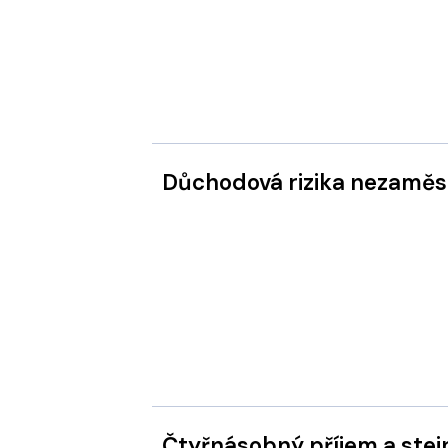
Důchodová rizika nezaměs
Čtyřnásobný příjem a ste