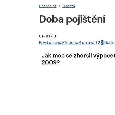
Finance.cz
»
Témata
Doba pojištění
61
–
81
/
81
První strana
Předchozí strana
1
2
3
Násle
Jak moc se zhoršil výpočet předčasného důchodu od roku
2009?