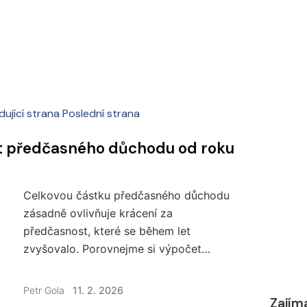
dující strana
Poslední strana
Celkovou částku předčasného důchodu
zásadně ovlivňuje krácení za
předčasnost, které se během let
zvyšovalo. Porovnejme si výpočet
řádného a předčasného důchodu
v jednotlivých letech. O kolik na tom byli
Petr Gola
11. 2. 2026
Zajím
předčasní důchodci v minulosti lépe?