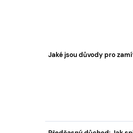
Jaké jsou důvody pro zamí
Předčasný důchod: Jak snižuje důchod špatný výběr