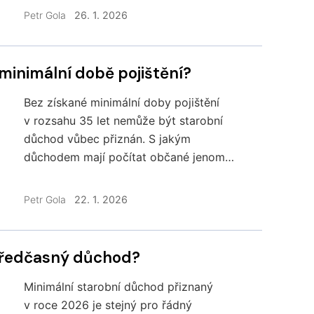
příjmy, aby měli stejný důchod jako
Petr Gola
26. 1. 2026
žadatelé o řádný starobní důchod?
Podívejme se na praktické příklady.
minimální době pojištění?
Bez získané minimální doby pojištění
v rozsahu 35 let nemůže být starobní
důchod vůbec přiznán. S jakým
důchodem mají počítat občané jenom
s minimální dobou pojištění? Podívejme
se na praktické výpočty.
Petr Gola
22. 1. 2026
 předčasný důchod?
Minimální starobní důchod přiznaný
v roce 2026 je stejný pro řádný