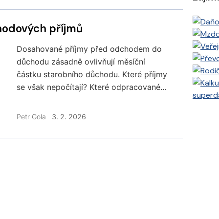
hodových příjmů
Dosahované příjmy před odchodem do
důchodu zásadně ovlivňují měsíční
částku starobního důchodu. Které příjmy
se však nepočítají? Které odpracované
superd
roky mají nejvyšší vliv? Jak je to při dvou
současných příjmech? Jak zvyšuje
Petr Gola
3. 2. 2026
tisícovka navíc důchod?