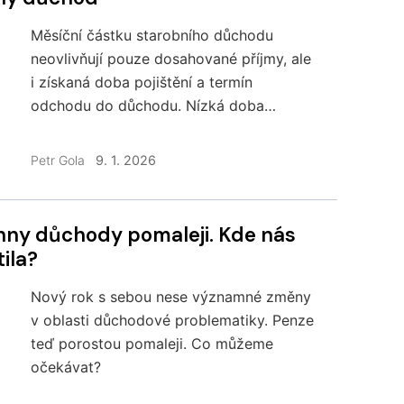
Měsíční částku starobního důchodu
neovlivňují pouze dosahované příjmy, ale
i získaná doba pojištění a termín
odchodu do důchodu. Nízká doba
pojištění a krácení za předčasnost
výrazně zvyšují nároky na předchozí
Petr Gola
9. 1. 2026
příjmy. Podívejme se na praktické
výpočty, kdy lze mít čtvrtinový příjem a
stejný důchod.
ila?
Nový rok s sebou nese významné změny
v oblasti důchodové problematiky. Penze
teď porostou pomaleji. Co můžeme
očekávat?