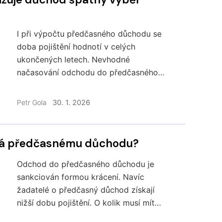
I při výpočtu předčasného důchodu se
doba pojištění hodnotí v celých
ukončených letech. Nevhodné
načasování odchodu do předčasného
důchodu, kdy se neukončí další rok
pojištění a započte se další interval
Petr Gola
30. 1. 2026
krácení může snížit částku předčasného
důchodu i o více než tisícikorunu.
Podívejme se na praktické výpočty.
vná předčasnému důchodu?
Odchod do předčasného důchodu je
sankciován formou krácení. Navíc
žadatelé o předčasný důchod získají
nižší dobu pojištění. O kolik musí mít
zájemci o předčasný důchod vyšší