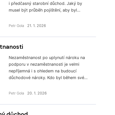
i předčasný starobní důchod. Jaký by
musel být průběh pojištění, aby byl
přiznán minimální předčasný důchod?
Propočítejme si jednotlivé varianty.
Petr Gola
21. 1. 2026
tnanosti
Nezaměstnanost po uplynutí nároku na
podporu v nezaměstnanosti je velmi
nepříjemná i s ohledem na budoucí
důchodové nároky. Kdo byl během svého
produktivního života častěji
nezaměstnaný, ten by měl počítat
Petr Gola
20. 1. 2026
s důchodovými riziky a případně je včas
minimalizovat.
jný důchod