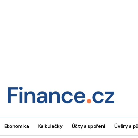
Ekonomika
Kalkulačky
Účty a spoření
Úvěry a p