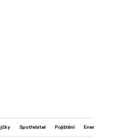
ůjčky
Spotřebitel
Pojištění
Energie
Firmy
In